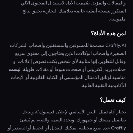
والمقالات والمزيد. صُممت الأداة لاستبدال المحتوى الآلي
المتكرر بنسخة أصلية خاصة بعلامتك التجارية تحقق نتائج
ملموسة.
لمن هذه الأداة؟
Craftly.AI مصممة للمسوقين والمستقلين وأصحاب الشركات
الصغيرة وأصحاب الوكالات الذين يحتاجون إلى محتوى سريع
وقابل للتطوير. إنها مثالية لأي شخص يكتب نصوص إعلانات أو
حملات بريد إلكتروني أو صفحات هبوط أو مقالات طويلة.
ليست
مناسبة لوثائق الامتثال المؤسسي أو الكتابة القانونية أو الأبحاث
الأكاديمية التقنية العالية.
كيف تعمل؟
تختار أداة (مثل 'النص الأساسي لإعلان فيسبوك')، وتدخل
تفاصيل منتجك أو جمهورك، وتحدد النغمة واللغة، ثم تُنشئ
Craftly عدة صيغ مختلفة. يمكنك التعديل أو الحفظ أو التصدير أو