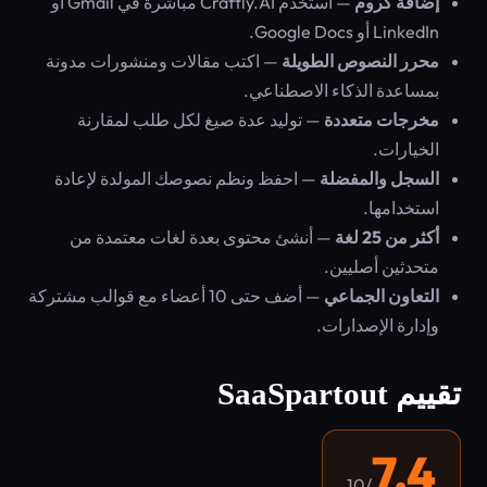
إضافة كروم
— استخدم Craftly.AI مباشرة في Gmail أو
LinkedIn أو Google Docs.
محرر النصوص الطويلة
— اكتب مقالات ومنشورات مدونة
بمساعدة الذكاء الاصطناعي.
مخرجات متعددة
— توليد عدة صيغ لكل طلب لمقارنة
الخيارات.
السجل والمفضلة
— احفظ ونظم نصوصك المولدة لإعادة
استخدامها.
أكثر من 25 لغة
— أنشئ محتوى بعدة لغات معتمدة من
متحدثين أصليين.
التعاون الجماعي
— أضف حتى 10 أعضاء مع قوالب مشتركة
وإدارة الإصدارات.
تقييم SaaSpartout
7.4
/10