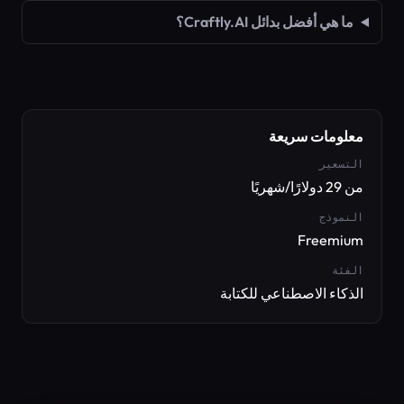
ما هي أفضل بدائل Craftly.AI؟
معلومات سريعة
التسعير
من 29 دولارًا/شهريًا
النموذج
Freemium
الفئة
الذكاء الاصطناعي للكتابة