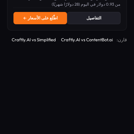
من 0.93 دولار في اليوم (28 دولارًا شهريًا)
وتتبع الطلبات، وتدريب المقابلات.
التفاصيل
اطّلع على الأسعار ←
قارن:
Craftly.AI vs ContentBot.ai
Craftly.AI vs Simplified