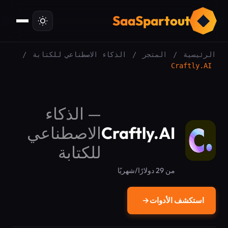
ت
SaaSpartout
الرئيسية
/
المتجر
/
الذكاء الاصطناعي للكتابة
/
Craftly.AI
—
الذكاء
Craftly.AI
الاصطناعي
للكتابة
من 29 دولارًا/شهريًا
استكشف الأدوات
→