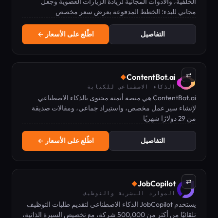
الخلفية، والأدوات المجانية لزيادة الزيارات العضوية وجعل
علامتك التجارية موصى بها من ChatGPT.
مجاني للبدء؛ الخطط المدفوعة بعرض سعر مخصص
التفاصيل
اطّلع على الأسعار ←
⇄
ContentBot.ai
◆
الذكاء الاصطناعي للكتابة
ContentBot.ai هي منصة أتمتة محتوى بالذكاء الاصطناعي
لإنشاء سير عمل مخصص، واستيراد جماعي، ومقالات صديقة
من 29 دولارًا شهريًا
لمحركات البحث.
التفاصيل
اطّلع على الأسعار ←
⇄
JobCopilot
◆
الموارد البشرية والتوظيف
يستخدم JobCopilot الذكاء الاصطناعي لتقديم طلبات التوظيف
تلقائيًا من أكثر من 500,000 شركة، مع تخصيص السيرة الذاتية،