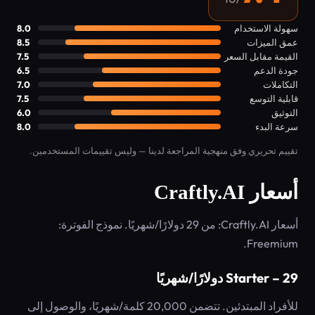
سهولة الاستخدام
8.0
عمق الميزات
8.5
القيمة مقابل السعر
7.5
جودة الدعم
6.5
التكاملات
7.0
قابلية التوسع
7.5
التوثيق
6.0
سرعة البدء
8.0
تقييم تحريري وفق منهجية المراجعة لدينا — وليس تقييمات المستخدمين.
أسعار Craftly.AI
أسعار Craftly.AI: من 29 دولارًا/شهريًا. نموذج الفوترة:
Freemium.
Starter – 29 دولارًا/شهريًا
للأفراد المبتدئين. تتضمن 20,000 كلمة/شهريًا، والوصول إلى