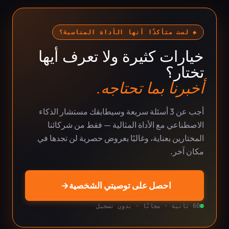
◆ لست متأكدًا أنها الأداة المناسبة؟
خيارات كثيرة ولا تعرف أيها
تختار؟
أخبرنا بما تحتاجه.
أجب عن 3 أسئلة سريعة وسيطابقك مستشار الذكاء
الاصطناعي مع الأداة المثالية — فقط من شركائنا
المختارين بعناية، وغالبًا بعروض حصرية لن تجدها في
مكان آخر.
احصل على توصيتي الشخصية
→
60 ثانية · مجانًا · بدون تسجيل