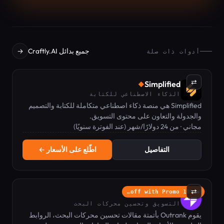
جميع بدائل Craftly.AI
→
أدوات ذات صلة
⇄
Simplified
◆
الذكاء الاصطناعي للكتابة
Simplified هي منصة ذكاء اصطناعي متكاملة للكتابة والتصميم
والجدولة والتعاون على محتوى التسويق.
مجاني · من 24 دولارًا/شهر (عند الفوترة سنويًا)
التفاصيل
اطّلع على الأسعار ←
⇄
Outrank
10% off with Promo…
◆
التسويق وتحسين محركات البحث
يقوم Outrank بأتمتة مقالات تحسين محركات البحث، الروابط