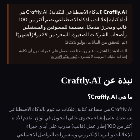
Craftly.AI
(الذكاء الاصطناعي للكتابة): Craftly.AI هي
أداة كتابة إعلانات بالذكاء الاصطناعي تضم أكثر من 100
قالب ومحررًا مدمجًا، مصممة للمسوقين والمستقلين
وأصحاب الشركات الصغيرة. السعر: من 29 دولارًا/شهريًا.
(تم التحقق من البيانات: يوليو 2026)
الشفافية: إذا اشتريت عبر روابطنا فقد نحصل على عمولة، دون أي تكلفة
إضافية عليك. الترتيب لا يُشترى.
كيف نقيّم الأدوات
نبذة عن Craftly.AI
ما هي Craftly.AI؟
Craftly.AI هي مساعد كتابة إعلانات مدعوم بالذكاء الاصطناعي
يساعدك على إنشاء محتوى عالي التحويل في ثوانٍ. تقدم الأداة
أكثر من 100 إطار عمل (قالب) مدرب على أيدي خبراء
للإعلانات والبريد الإلكتروني ومنشورات التواصل الاجتماعي