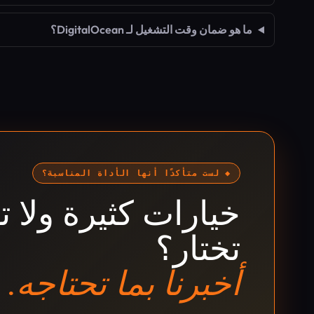
ما هو ضمان وقت التشغيل لـ DigitalOcean؟
◆ لست متأكدًا أنها الأداة المناسبة؟
خيارات كثيرة ولا ت
تختار؟
أخبرنا بما تحتاجه.