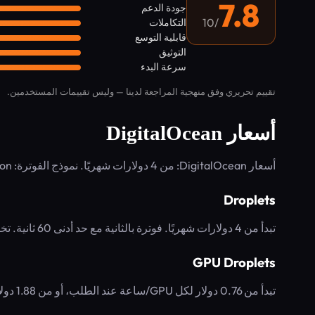
7.8
جودة الدعم
/10
التكاملات
قابلية التوسع
التوثيق
سرعة البدء
تقييم تحريري وفق منهجية المراجعة لدينا — وليس تقييمات المستخدمين.
أسعار DigitalOcean
أسعار DigitalOcean: من 4 دولارات شهريًا. نموذج الفوترة: Subscription.
Droplets
تبدأ من 4 دولارات شهريًا. فوترة بالثانية مع حد أدنى 60 ثانية. تخزين SSD، فوترة بالساعة، قابل للتوسع عند الطلب.
GPU Droplets
تبدأ من 0.76 دولار لكل GPU/ساعة عند الطلب، أو من 1.88 دولار لكل GPU/ساعة مع التزام متعدد الأشهر. أعباء عمل AI/ML.