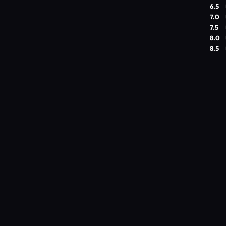
6.5
7.0
7.5
8.0
8.5