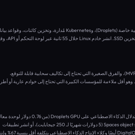
DigitalOcean هي منصة بنية تحتية سحابية توفر خوادم افتراضية خاصة (Droplets)، وKubernetes مُدارة، وتخزين كائنات، وقوا
تُزيل تعقيد السحابة بتسعير شهري ثابت، بدون فواتير مفاجئة، وتخزين SSD. انشر خادم Linux خلال 
مثالي للمطورين الذين يطلقون مشاريع جانبية أو نماذج أولية (MVPs)، والفرق الصغيرة التي تحتاج إلى تكاليف سحابية قابلة للتوقع،
 تستضيف مواقع العملاء على Droplets منفصلة. وهو أقل ملاءمة للمؤسسات الكبيرة التي تحتاج إلى خوادم عارية أو أطر
استضف موقع WordPress بنقرة واحدة، وقم بتشغيل مهام استدلال الذكاء الاصطناعي على Droplets GPU (من 0.76
رسومية/ساعة عند الطلب)، وخزّن الأصول الثابتة عبر Spaces object storage (5 دولارات شهريًا لـ 250 جيجابايت)، أو انشر تطبيقات
الحاويات على App Platform (من 0 دولار شهريًا). يدعم DigitalOcean أيضًا وكل