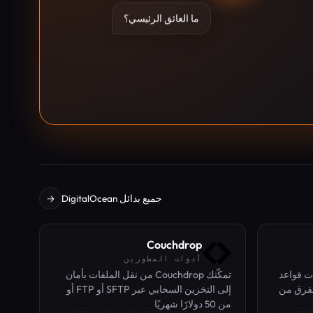
ما العائق الرئيسي؟
جميع بدائل DigitalOcean
→
Couchdrop
أدوات المطورين
طات قواعد
تمكّنك Couchdrop من نقل الملفات بأمان
لفرق من
إلى التخزين السحابي عبر SFTP أو FTP أو
يرادها ومراجعتها
S3 دون إعدادات معقدة.
من 50 دولارًا شهريًا