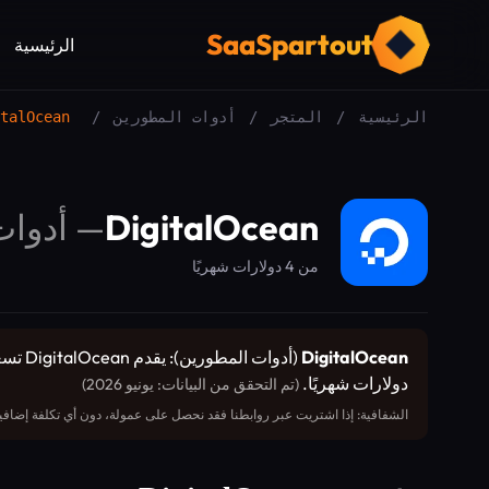
SaaSpartout
الرئيسية
الرئيسية
/
المتجر
/
أدوات المطورين
/
talOcean
DigitalOcean
—
أدوات
من 4 دولارات شهريًا
DigitalOcean
دولارات شهريًا.
(تم التحقق من البيانات: يونيو 2026)
الشفافية: إذا اشتريت عبر روابطنا فقد نحصل على عمولة، دون أي تكلفة إضافية