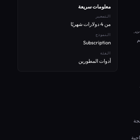
معلومات سريعة
التسعير
من 4 دولارات شهريًا
عد بيانات.
النموذج
55 ثانية عبر لوحة التحكم أو API، وقم
Subscription
الفئة
أدوات المطورين
 دولار لوحدة معالجة
اء الإنتاج الذكاء الاصطناعي بتكلفة أقل بنسبة 67% وإنتاجية