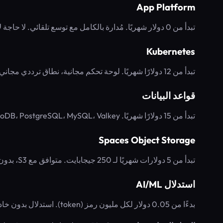
App Platform
تبدأ من 0 دولار شهريًا. مُدارة بالكامل مع توسع تلقائي. لا حاجة لإدارة البنية التحتية.
Kubernetes
تبدأ من 12 دولارًا شهريًا. لوحة تحكم مجانية، نطاق ترددي مجاني، توسع تلقائي.
قواعد البيانات
تبدأ من 15 دولارًا شهريًا. MongoDB، PostgreSQL، MySQL، Valkey، وغيرها مُدارة. نسخ احتياطي يومي مجاني، تجاوز الفشل تلقائيًا.
Spaces Object Storage
تبدأ من 5 دولارات شهريًا لـ 250 جيجابايت. متوافق مع S3، بدون رسوم خروج بيانات.
استدلال AI/ML
بدءًا من 0.05 دولار لكل مليون رمز (token). استدلال بدون خادم، مخصص، أو دفعي. يتضمن 72 نموذجًا.