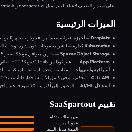
أعلى بمقدار الضعف لأعباء العمل مثل character.ai وHippocratic AI.
الميزات الرئيسية
Droplets
— أجهزة افتراضية تبدأ من 4 دولارات شهريًا مع تخزين SSD، وفوترة بالساعة، وضمان تشغيل بنسبة 99.99%.
Kubernetes مُدارة
— انشر مجموعات دون إدارة لوحات التحكم، من 12 دول
Spaces Object Storage
— تخزين متوافق مع S3 بسعر 5 دولارات شهريًا لـ 250 جيجابايت، بدون رسوم خروج بيانات.
App Platform
— انشر كودًا من GitHub مع HTTPS تلقائي وتوسع ذاتي، من 0 دولار شهريًا.
المراقبة والتنبيهات
— مقاييس وحدة المعالجة المركزية والذاكرة
API وCLI
— تحكم برمجي كامل للأتمتة وخطوط أنابيب CI/CD.
استدلال AI/ML
— الوصول إلى أكثر من 70 نموذجًا عبر واجهة برمجة تطبيقات واحدة، بدءًا من 0.05 دولار لكل مليون رمز (token).
تقييم SaaSpartout
سهولة الاستخدام
عمق الميزات
القيمة مقابل السعر