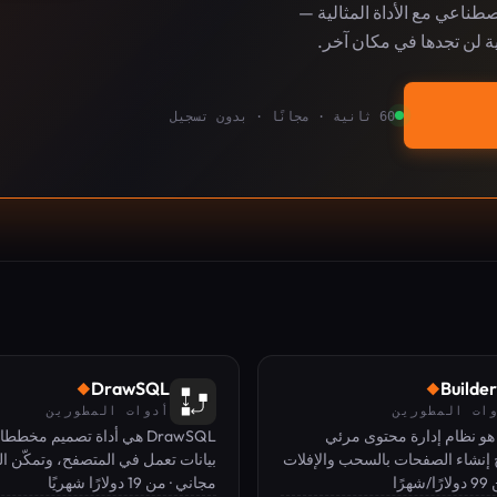
لاصطناعي مع الأداة المثالية —
ة لن تجدها في مكان آخر.
60 ثانية · مجانًا · بدون تسجيل
DrawSQL
Builder
◆
◆
ات المطورين
أدوات المطورين
Builder.i هو نظام إدارة محتوى مرئي
DrawSQL هي أداة تصميم مخط
 يتيح إنشاء الصفحات بالسحب والإفلات
بيانات تعمل في المتصفح، وتمكّن ا
تاج.
رًا
مجاني · من 19 دولارًا شهريًا
تصميم مخططات SQL واست