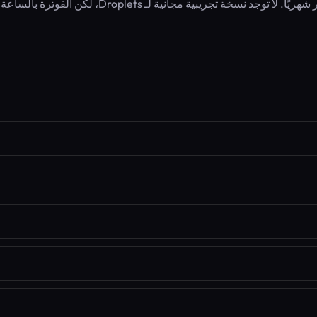
App Platform لديها طبقة بسعر 0 دولار شهريًا. لا توجد نسخة تجريبية مجانية لـ Droplets، لكن 