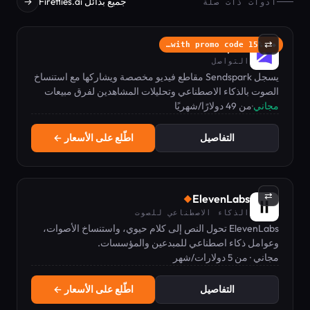
جميع بدائل Fireflies.ai
→
أدوات ذات صلة
⇄
Sendspark
-15% with promo code…
◆
التواصل
يسجل Sendspark مقاطع فيديو مخصصة ويشاركها مع استنساخ
الصوت بالذكاء الاصطناعي وتحليلات المشاهدين لفرق مبيعات
B2B.
مجاني
·
من 49 دولارًا/شهريًا
التفاصيل
اطّلع على الأسعار ←
⇄
ElevenLabs
◆
الذكاء الاصطناعي للصوت
ElevenLabs تحول النص إلى كلام حيوي، واستنساخ الأصوات،
وعوامل ذكاء اصطناعي للمبدعين والمؤسسات.
مجاني · من 5 دولارات/شهر
التفاصيل
اطّلع على الأسعار ←