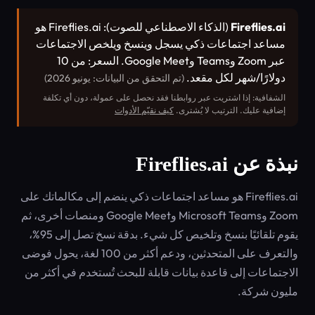
Fireflies.ai
(الذكاء الاصطناعي للصوت): Fireflies.ai هو
مساعد اجتماعات ذكي يسجل وينسخ ويلخص الاجتماعات
عبر Zoom وTeams وGoogle Meet. السعر: من 10
دولارًا/شهر لكل مقعد.
(تم التحقق من البيانات: يونيو 2026)
الشفافية: إذا اشتريت عبر روابطنا فقد نحصل على عمولة، دون أي تكلفة
إضافية عليك. الترتيب لا يُشترى.
كيف نقيّم الأدوات
نبذة عن Fireflies.ai
Fireflies.ai هو مساعد اجتماعات ذكي ينضم إلى مكالماتك على
Zoom وMicrosoft Teams وGoogle Meet ومنصات أخرى، ثم
يقوم تلقائيًا بنسخ وتلخيص كل شيء. بدقة نسخ تصل إلى 95%،
والتعرف على المتحدثين، ودعم أكثر من 100 لغة، يحول فوضى
الاجتماعات إلى قاعدة بيانات قابلة للبحث تُستخدم في أكثر من
مليون شركة.