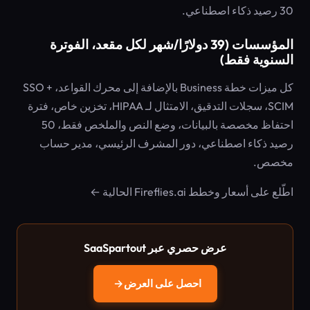
30 رصيد ذكاء اصطناعي.
المؤسسات (39 دولارًا/شهر لكل مقعد، الفوترة
السنوية فقط)
كل ميزات خطة Business بالإضافة إلى محرك القواعد، SSO +
SCIM، سجلات التدقيق، الامتثال لـ HIPAA، تخزين خاص، فترة
احتفاظ مخصصة بالبيانات، وضع النص والملخص فقط، 50
رصيد ذكاء اصطناعي، دور المشرف الرئيسي، مدير حساب
مخصص.
اطّلع على أسعار وخطط Fireflies.ai الحالية ←
عرض حصري عبر SaaSpartout
احصل على العرض
→