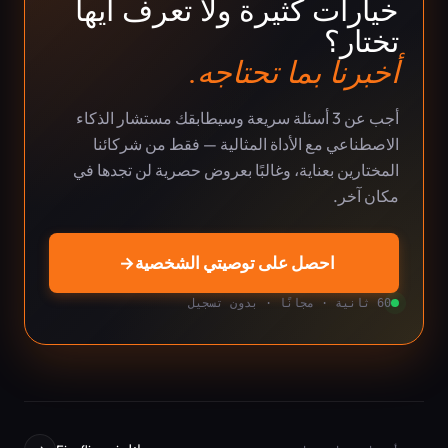
خيارات كثيرة ولا تعرف أيها
تختار؟
أخبرنا بما تحتاجه.
أجب عن 3 أسئلة سريعة وسيطابقك مستشار الذكاء
الاصطناعي مع الأداة المثالية — فقط من شركائنا
المختارين بعناية، وغالبًا بعروض حصرية لن تجدها في
مكان آخر.
احصل على توصيتي الشخصية
→
60 ثانية · مجانًا · بدون تسجيل