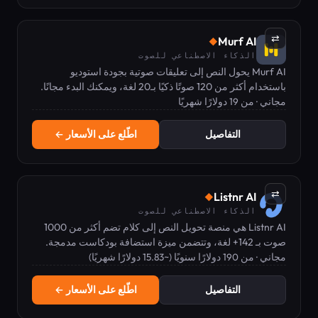
⇄
Murf AI
◆
الذكاء الاصطناعي للصوت
Murf AI يحول النص إلى تعليقات صوتية بجودة استوديو
باستخدام أكثر من 120 صوتًا ذكيًا بـ20 لغة، ويمكنك البدء مجانًا.
مجاني · من 19 دولارًا شهريًا
التفاصيل
اطّلع على الأسعار ←
⇄
Listnr AI
◆
الذكاء الاصطناعي للصوت
Listnr AI هي منصة تحويل النص إلى كلام تضم أكثر من 1000
صوت بـ 142+ لغة، وتتضمن ميزة استضافة بودكاست مدمجة.
مجاني · من 190 دولارًا سنويًا (~15.83 دولارًا شهريًا)
التفاصيل
اطّلع على الأسعار ←