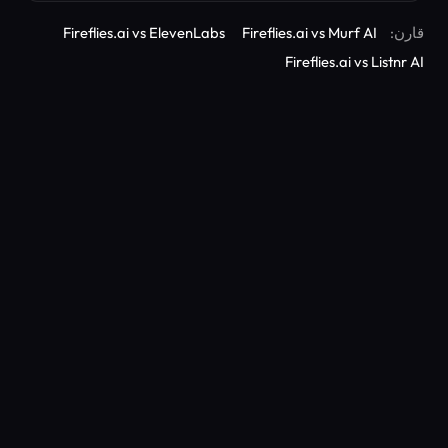
قارن:
Fireflies.ai vs Murf AI
Fireflies.ai vs ElevenLabs
Fireflies.ai vs Listnr AI