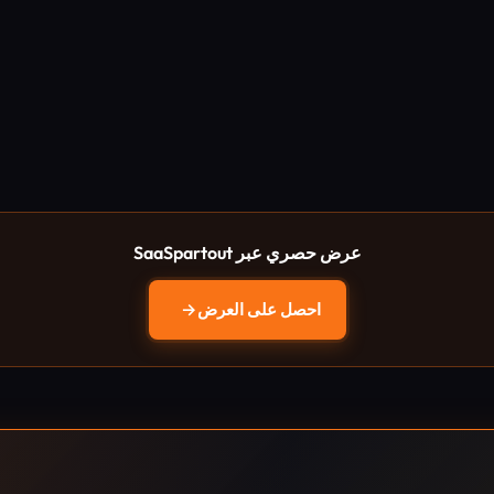
عرض حصري عبر SaaSpartout
احصل على العرض
→