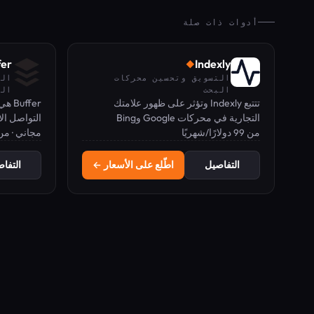
أدوات ذات صلة
fer
Indexly
◆
التسويق وتحسين محركات
الت
البحث
الب
تتتبع Indexly وتؤثر على ظهور علامتك
ffer
التجارية في محركات Google وBing
التواصل ال
من 99 دولارًا/شهريًا
ومحركات البحث بالذكاء الاصطناعي
مجاني · من 6 دولارًا شهر
وباقات مدفوعة تبدأ
باستخدام وكلاء محتوى آليين.
التفاصيل
اطّلع على الأسعار ←
التفا