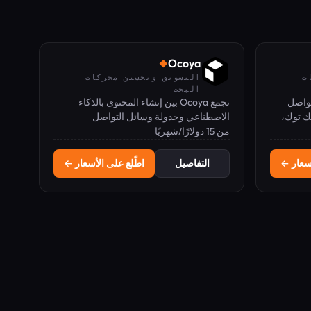
Ocoya
◆
ت
التسويق وتحسين محركات
البحث
 للتواصل
تجمع Ocoya بين إنشاء المحتوى بالذكاء
ك توك،
الاصطناعي وجدولة وسائل التواصل
ك وثريدز.
من 15 دولارًا/شهريًا
الاجتماعي ونسخ المنتجات للتجارة الإلكترونية
في لوحة تحكم واحدة.
أسعار ←
التفاصيل
اطّلع على الأسعار ←