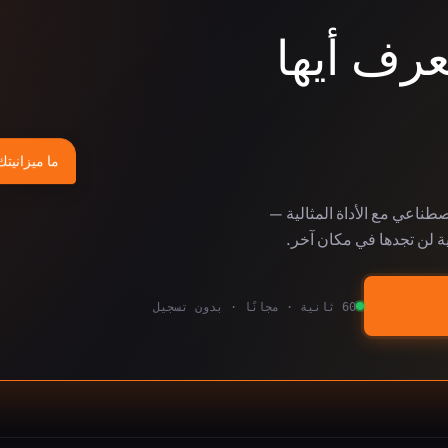
عرف أيها
ما ميزانيتك
لاصطناعي مع الأداة المثالية —
ة لن تجدها في مكان آخر.
60 ثانية · مجانًا · بدون تسجيل