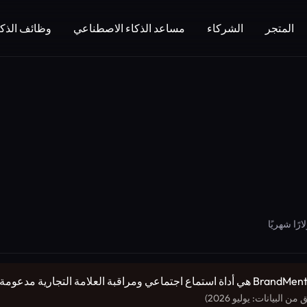
المتجر
الشركاء
مساعد الذكاء الاصطناعي
وظائف الذكا
(التسويق وتحسين محركات البحث): BrandMentions هي أداة استماع اجتماعي ومراقبة ا
من البيانات: يوليو 2026)