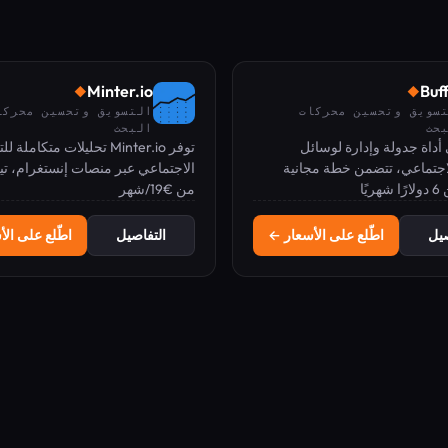
Minter.io
Buf
◆
◆
سويق وتحسين محركات
التسويق وتحسين محركا
حث
البحث
Bu هي أداة جدولة وإدارة لوسائل
توفر Minter.io تحليلات متكاملة
اجتماعي، تتضمن خطة مجانية
الاجتماعي عبر منصات إنستغرام، تي
يًا
 من 6 دولارات شهريًا.
من €19/شهر
إكس (تويتر سابقًا)، لينكد إن، فيسبو
صيل
اطّلع على الأسعار ←
التفاصيل
اطّلع على ال