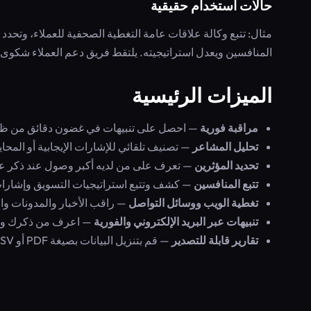
حالات استخدام حقيقية
مثال: تتبع وكالة علاقات عامة التغطية الصحفية للعملاء، وتحد
المنافسين ويعدل استراتيجيته. يلتقط فريق دعم العملاء شكوى ح
الميزات الرئيسية
مراقبة فورية
— احصل على تنبيهات في غضون دقائق من ظهو
تحليل المشاعر
— تصنيف تلقائي للإشارات الإيجابية أو المحايد
تحديد المؤثرين
— تعرف على من لديه أكبر وصول عند ذكر علا
تتبع المنافسين
— كشف وتتبع استراتيجيات التسويق وإشارا
تغطية الويب ووسائل التواصل
— راقب الأخبار والمدونات وا
تنبيهات عبر البريد الإلكتروني والفورية
— اعرف من ذكرك وأي
تقارير قابلة للتصدير
— قم بتنزيل البيانات بصيغة PDF أو CSV لتقديم التقارير للعملاء أو أصحاب المصلحة