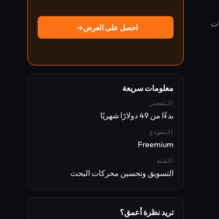
ات
احصل على العرض
→
معلومات سريعة
التسعير
بدءًا من 49 دولارًا شهريًا
النموذج
Freemium
الفئة
التسويق وتحسين محركات البحث
تريد نظرة أعمق؟