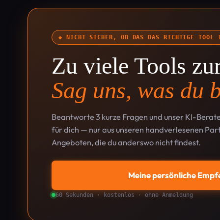
◆ NICHT SICHER, OB DAS DAS RICHTIGE TOOL 
Zu viele Tools z
Sag uns, was du b
Beantworte 3 kurze Fragen und unser KI-Berate
für dich — nur aus unseren handverlesenen Part
Angeboten, die du anderswo nicht findest.
Meine persönliche Empf
60 Sekunden · kostenlos · ohne Anmeldung