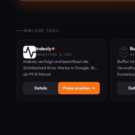
ÄHNLICHE TOOLS
Indexly
Bu
◆
MARKETING & SEO
MA
Indexly verfolgt und beeinflusst die
Buffer is
Sichtbarkeit Ihrer Marke in Google, Bing
Verwaltu
und KI-Suchmaschinen mit
ab 99 €/Monat
mit eine
Kostenlos
automatisierten Content-Agents.
kostenpfl
Details
Preise ansehen →
Det