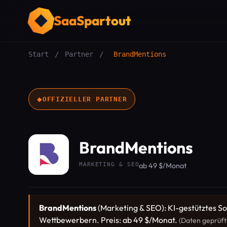
SaaSpartout
Start
/
Partner
/
BrandMentions
◆
OFFIZIELLER PARTNER
BrandMentions
MARKETING & SEO
ab 49 $/Monat
BrandMentions
(Marketing & SEO): KI-gestütztes S
Wettbewerbern. Preis: ab 49 $/Monat.
(Daten geprüft: