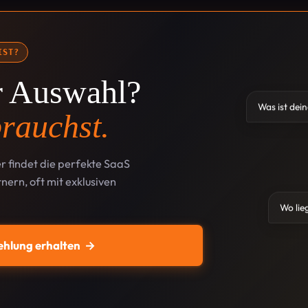
IST?
ur Auswahl?
Was ist dei
rauchst.
r findet die perfekte SaaS
nern, oft mit exklusiven
Wo lie
ehlung erhalten
→