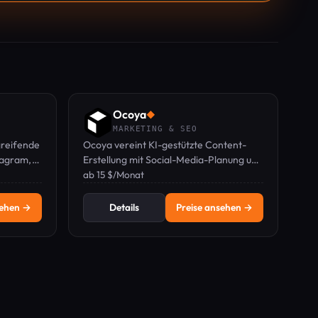
Ocoya
◆
MARKETING & SEO
greifende
Ocoya vereint KI-gestützte Content-
tagram,
Erstellung mit Social-Media-Planung und
und
E-Commerce-Produkttexten in einem
ab 15 $/Monat
Dashboard.
sehen →
Details
Preise ansehen →