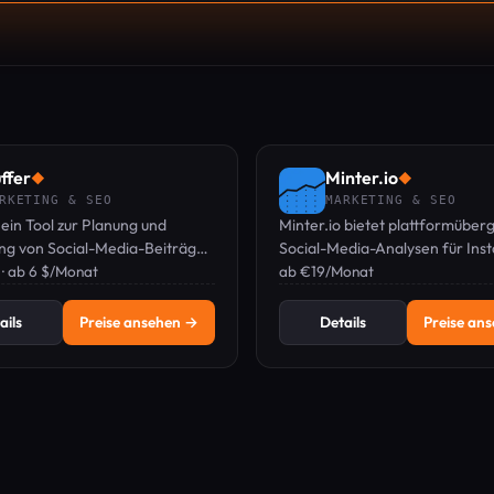
ffer
Minter.io
◆
◆
RKETING & SEO
MARKETING & SEO
t ein Tool zur Planung und
Minter.io bietet plattformüber
ng von Social-Media-Beiträgen
Social-Media-Analysen für Ins
m kostenlosen Plan und
 · ab 6 $/Monat
TikTok, X, LinkedIn, Facebook 
ab €19/Monat
ichtigen Plänen ab 6 $/Monat.
Threads.
ails
Preise ansehen →
Details
Preise an