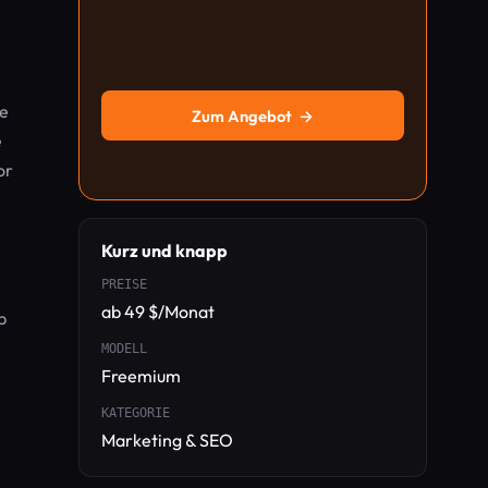
ie
Zum Angebot
→
e
or
Kurz und knapp
PREISE
ab 49 $/Monat
b
MODELL
Freemium
KATEGORIE
Marketing & SEO