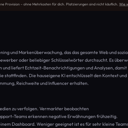
ine Provision – ohne Mehrkosten für dich. Platzierungen sind nicht käuflich.
Wie w
istening und Markenüberwachung, das das gesamte Web und sozia
ewerber oder beliebiger Schlüsselwörter durchsucht. Es überw
n und liefert Echtzeit-Benachrichtigungen und Analysen, damit 
 stattfinden. Die hauseigene KI entschlüsselt den Kontext und
Stimmung, Reichweite und Influencer erhalten.
Medien zu verfolgen. Vermarkter beobachten
pport-Teams erkennen negative Erwähnungen frühzeitig.
nem Dashboard. Weniger geeignet ist es für sehr kleine Teams