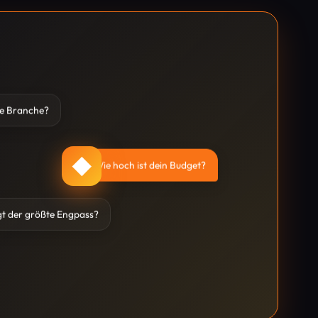
ne Branche?
◆
Wie hoch ist dein Budget?
gt der größte Engpass?