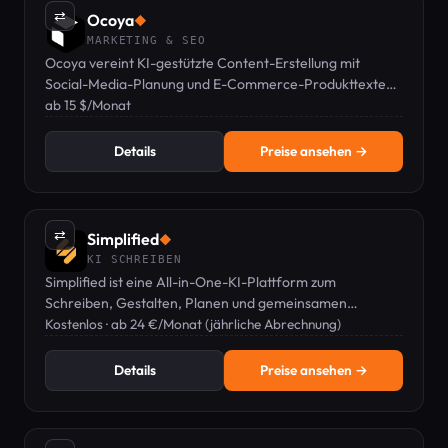
⇄
Ocoya
◆
MARKETING & SEO
Ocoya vereint KI-gestützte Content-Erstellung mit
Social-Media-Planung und E-Commerce-Produkttexten
in einem Dashboard.
ab 15 $/Monat
Details
Preise ansehen →
⇄
Simplified
◆
KI SCHREIBEN
Simplified ist eine All-in-One-KI-Plattform zum
Schreiben, Gestalten, Planen und gemeinsamen
Bearbeiten von Marketinginhalten.
Kostenlos · ab 24 €/Monat (jährliche Abrechnung)
Details
Preise ansehen →