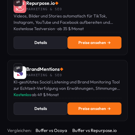
⇄
Repurpose.io
◆
MARKETING & SEO
Videos, Bilder und Stories automatisch für TikTok,
Instagram, YouTube und Facebook aufbereiten und
cross-posten – Wasserzeichen entfernt, völlig
Kostenlose Testversion · ab 35 $/Monat
automatisch.
Details
Preise ansehen →
⇄
BrandMentions
◆
MARKETING & SEO
KI-gestütztes Social Listening und Brand Monitoring Tool
zur Echtzeit-Verfolgung von Erwähnungen, Stimmungen
und Wettbewerbern.
Kostenlos
·
ab 49 $/Monat
Details
Preise ansehen →
Vergleichen:
Buffer vs Ocoya
Buffer vs Repurpose.io