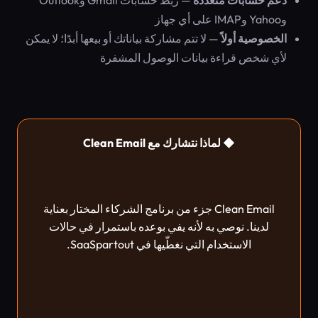
دعم حسابات متعددة
— ربط حسابات Gmail وOutlook
وYahoo وIMAP على أي جهاز
الخصوصية أولاً
— لا تتم مشاركة بياناتك أو بيعها أبدًا؛ لا يمكن
لأي شخص قراءة بيانات الوصول المشفرة
◆ لماذا نتشارك مع Clean Email
Clean Email جزء من برنامج الشركاء المختار بعناية
لدينا. نوصي به لأنه يفي بوعده باستمرار في حالات
الاستخدام التي نغطّيها في SaaSpartout.