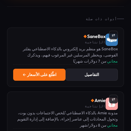
أدوات ذات صلة
⇄
SaneBox
◆
الإنتاجية
SaneBox هو منظم بريد إلكتروني بالذكاء الاصطناعي يفلتر
الفوضى، ويحظر المرسلين غير المرغوب فيهم، ويذكرك
مجاني
·
بالمتابعات.
من 7 دولارات شهريًا
التفاصيل
اطّلع على الأسعار ←
⇄
Amie
◆
الإنتاجية
مدونة Amie بالذكاء الاصطناعي تُلخص الاجتماعات بدون بوت،
وتحول المحادثات إلى عناصر إجراء، بالإضافة إلى إدارة التقويم
مجاني
·
والمهام.
من 8 دولار/شهر