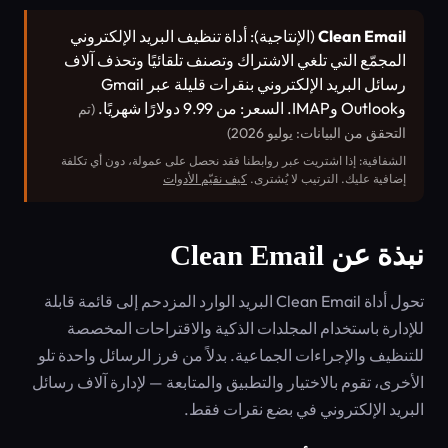
Clean Email
(الإنتاجية): أداة تنظيف البريد الإلكتروني
المجمّع التي تلغي الاشتراك وتصنف تلقائيًا وتحذف آلاف
رسائل البريد الإلكتروني بنقرات قليلة عبر Gmail
وOutlook وIMAP. السعر: من 9.99 دولارًا شهريًا.
(تم
التحقق من البيانات: يوليو 2026)
الشفافية: إذا اشتريت عبر روابطنا فقد نحصل على عمولة، دون أي تكلفة
إضافية عليك. الترتيب لا يُشترى.
كيف نقيّم الأدوات
نبذة عن Clean Email
تحول أداة Clean Email البريد الوارد المزدحم إلى قائمة قابلة
للإدارة باستخدام المجلدات الذكية والاقتراحات المخصصة
للتنظيف والإجراءات الجماعية. بدلاً من فرز الرسائل واحدة تلو
الأخرى، تقوم بالاختيار والتطبيق والمتابعة — لإدارة آلاف رسائل
البريد الإلكتروني في بضع نقرات فقط.