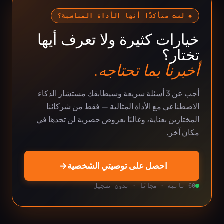
◆ لست متأكدًا أنها الأداة المناسبة؟
خيارات كثيرة ولا تعرف أيها
تختار؟
أخبرنا بما تحتاجه.
أجب عن 3 أسئلة سريعة وسيطابقك مستشار الذكاء
الاصطناعي مع الأداة المثالية — فقط من شركائنا
المختارين بعناية، وغالبًا بعروض حصرية لن تجدها في
مكان آخر.
احصل على توصيتي الشخصية
→
60 ثانية · مجانًا · بدون تسجيل