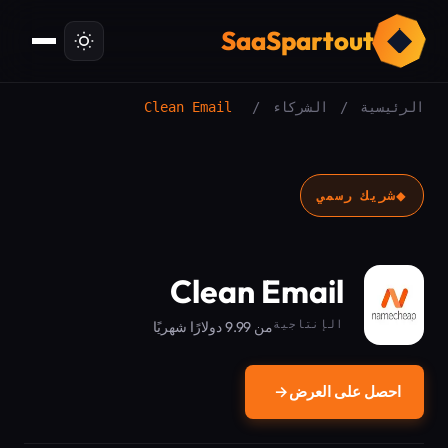
ت
SaaSpartout
الرئيسية
/
الشركاء
/
Clean Email
◆
شريك رسمي
Clean Email
الإنتاجية
من 9.99 دولارًا شهريًا
احصل على العرض
→