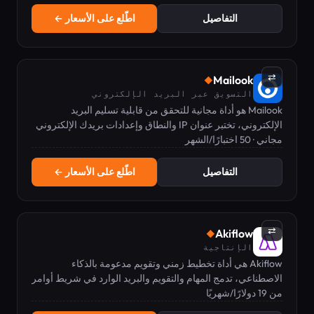
التفاصيل
اطّلع على الأسعار ←
⇄
Mailook
◆
التسويق عبر البريد الإلكتروني
Mailook هو أداة مجانية للتحقق من قابلية تسليم البريد
الإلكتروني، تختبر عنوان IP والنطاق وإعدادات بريدك الإلكتروني
مجاني · 50 اختبارًا/الشهر
لتجنب مجلدات البريد العشوائي.
التفاصيل
اطّلع على الأسعار ←
⇄
Akiflow
◆
الإنتاجية
Akiflow هي أداة تخطيط زمني وتقويم مدعومة بالذكاء
الاصطناعي، تدمج المهام والتقويم والبريد الوارد في شريط أوامر
من 19 دولارًا/شهريًا
واحد يعمل بلوحة المفاتيح.