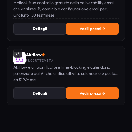
Mailook è un controllo gratuito della deliverability email
che analizza IP, dominio e configurazione email per
evitare la cartella spam.
Gratuito · 50 test/mese
Dettagli
Vedi i prezzi →
⇄
Akiflow
◆
PRODUTTIVITÀ
Akiflow è un pianificatore time-blocking e calendario
potenziato dall'AI che unifica attività, calendario e posta
in arrivo in un'unica barra dei comandi pensata per la
da $19/mese
tastiera.
Dettagli
Vedi i prezzi →