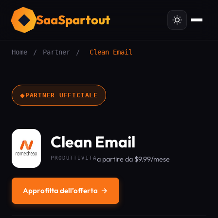
SaaSpartout
Home
/
Partner
/
Clean Email
◆
PARTNER UFFICIALE
Clean Email
PRODUTTIVITÀ
a partire da $9.99/mese
Approfitta dell’offerta
→