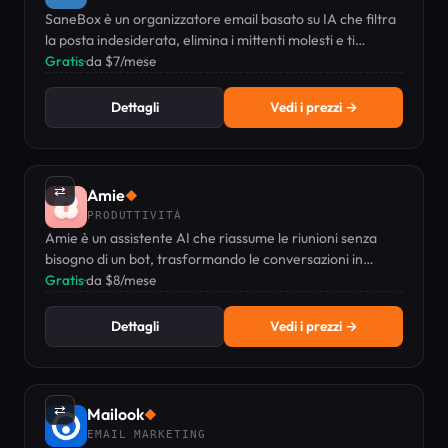
SaneBox è un organizzatore email basato su IA che filtra
la posta indesiderata, elimina i mittenti molesti e ti
ricorda di dare seguito ai messaggi importanti.
Gratis
·
da $7/mese
Dettagli
Vedi i prezzi →
⇄
Amie
◆
PRODUTTIVITÀ
Amie è un assistente AI che riassume le riunioni senza
bisogno di un bot, trasformando le conversazioni in
attività da svolgere, con calendario e gestione delle
Gratis
·
da $8/mese
attività integrate.
Dettagli
Vedi i prezzi →
⇄
Mailook
◆
EMAIL MARKETING