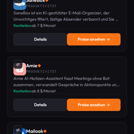
SaneBox
◆
PRODUKTIVITÄT
SaneBox ist ein KI-gestützter E-Mail-Organizer, der
Unwichtiges filtert, lästige Absender verbannt und Sie an
Nachfassaktionen erinnert.
Kostenlos
·
ab 7 $/Monat
Details
Preise ansehen →
⇄
Amie
◆
PRODUKTIVITÄT
Amie AI-Notizen-Assistent fasst Meetings ohne Bot
zusammen, verwandelt Gespräche in Aktionspunkte und
bietet Kalender- und Aufgabenverwaltung.
Kostenlos
·
ab 8 $/Monat
Details
Preise ansehen →
⇄
Mailook
◆