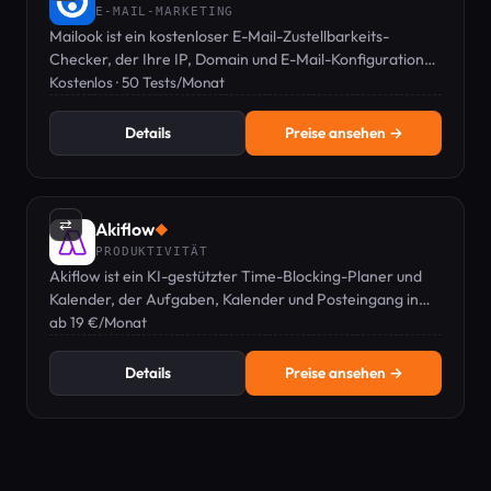
E-MAIL-MARKETING
Mailook ist ein kostenloser E-Mail-Zustellbarkeits-
Checker, der Ihre IP, Domain und E-Mail-Konfiguration
testet, um Spam-Ordner zu vermeiden.
Kostenlos · 50 Tests/Monat
Details
Preise ansehen →
⇄
Akiflow
◆
PRODUKTIVITÄT
Akiflow ist ein KI-gestützter Time-Blocking-Planer und
Kalender, der Aufgaben, Kalender und Posteingang in
einer einzigen tastaturgesteuerten Befehlsleiste vereint.
ab 19 €/Monat
Details
Preise ansehen →