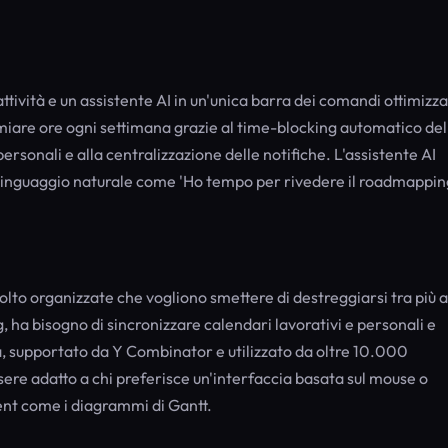
ttività e un assistente AI in un'unica barra dei comandi ottimizz
armiare ore ogni settimana grazie al time-blocking automatico del
personali e alla centralizzazione delle notifiche. L'assistente AI
n linguaggio naturale come 'Ho tempo per rivedere il roadmappin
lto organizzate che vogliono smettere di destreggiarsi tra più 
g, ha bisogno di sincronizzare calendari lavorativi e personali e
lia, supportato da Y Combinator e utilizzato da oltre 10.000
sere adatto a chi preferisce un'interfaccia basata sul mouse o
ent come i diagrammi di Gantt.