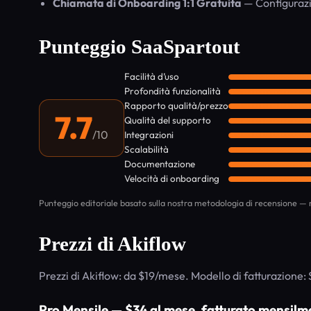
Chiamata di Onboarding 1:1 Gratuita
— Configurazi
Punteggio SaaSpartout
Facilità d’uso
Profondità funzionalità
Rapporto qualità/prezzo
7.7
Qualità del supporto
/10
Integrazioni
Scalabilità
Documentazione
Velocità di onboarding
Punteggio editoriale basato sulla nostra metodologia di recensione — n
Prezzi di Akiflow
Prezzi di Akiflow: da $19/mese. Modello di fatturazione:
Pro Mensile — $34 al mese, fatturato mensilm