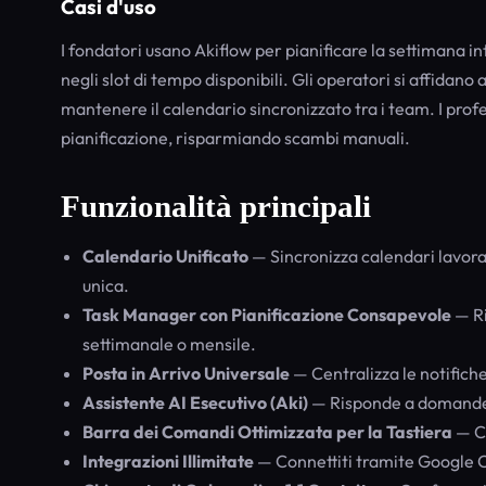
Casi d'uso
I fondatori usano Akiflow per pianificare la settimana 
negli slot di tempo disponibili. Gli operatori si affidano 
mantenere il calendario sincronizzato tra i team. I prof
pianificazione, risparmiando scambi manuali.
Funzionalità principali
Calendario Unificato
— Sincronizza calendari lavorat
unica.
Task Manager con Pianificazione Consapevole
— Ri
settimanale o mensile.
Posta in Arrivo Universale
— Centralizza le notifiche 
Assistente AI Esecutivo (Aki)
— Risponde a domande s
Barra dei Comandi Ottimizzata per la Tastiera
— Co
Integrazioni Illimitate
— Connettiti tramite Google C