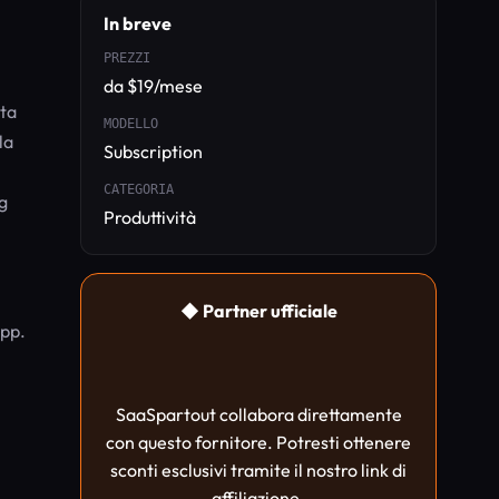
In breve
PREZZI
da $19/mese
ata
MODELLO
la
Subscription
CATEGORIA
g
Produttività
◆ Partner ufficiale
app.
SaaSpartout collabora direttamente
con questo fornitore. Potresti ottenere
sconti esclusivi tramite il nostro link di
affiliazione.