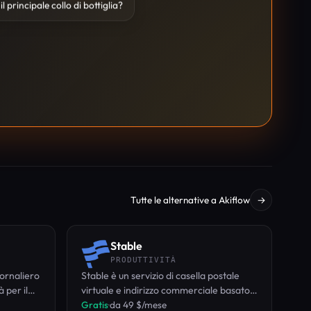
il principale collo di bottiglia?
Tutte le alternative a Akiflow
→
Stable
PRODUTTIVITÀ
iornaliero
Stable è un servizio di casella postale
 per il
virtuale e indirizzo commerciale basato
e.
su AI che automatizza la gestione, i
Gratis
·
da 49 $/mese