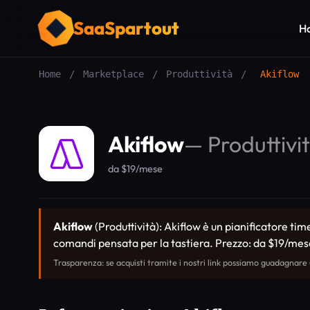
SaaSpartout
H
Home
/
Marketplace
/
Produttività
/
Akiflow
Akiflow
—
Produttivi
da $19/mese
Akiflow
(Produttività): Akiflow è un pianificatore tim
comandi pensata per la tastiera. Prezzo: da $19/me
Trasparenza: se acquisti tramite i nostri link possiamo guadagnare