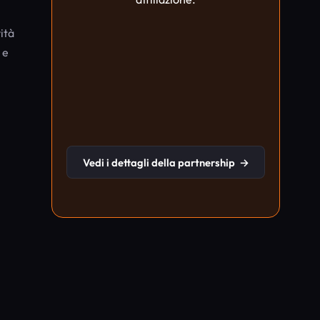
ità
 e
Vedi i dettagli della partnership
→