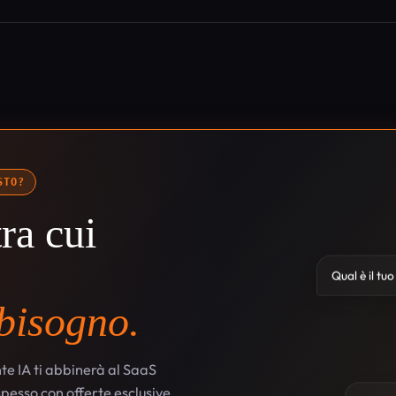
STO?
ra cui
Qual è il tu
 bisogno.
te IA ti abbinerà al SaaS
 spesso con offerte esclusive