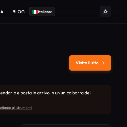
IA
BLOG
Italiano
▾
Visita il sito
→
lendario e posta in arrivo in un'unica barra dei
utiamo gli strumenti