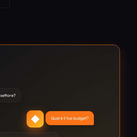
o settore?
◆
Qual è il tuo budget?