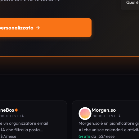
Qual è 
 personalizzato
→
aneBox
Morgen.so
◆
ODUTTIVITÀ
PRODUTTIVITÀ
è un organizzatore email
Morgen.so è un pianificatore g
IA che filtra la posta
AI che unisce calendari e attività
ta, elimina i mittenti molesti e
 $7/mese
time blocking e la pianificazion
Gratis
·
da 15$/mese