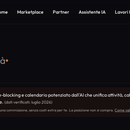
ome
Marketplace
Partner
Assistente IA
Lavori 
tà
◆
e-blocking e calendario potenziato dall'AI che unifica attività, ca
se.
(dati verificati: luglio 2026)
 una commissione, senza costi extra per te. La posizione non si compra.
Come val