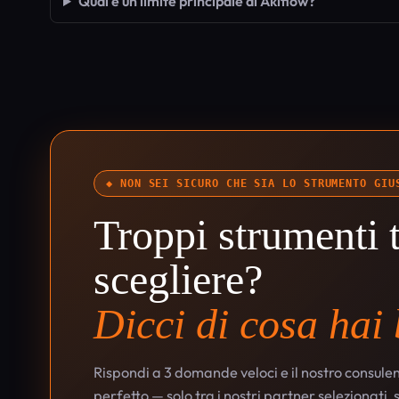
Qual è un limite principale di Akiflow?
◆ NON SEI SICURO CHE SIA LO STRUMENTO GIU
Troppi strumenti t
scegliere?
Dicci di cosa hai
Rispondi a 3 domande veloci e il nostro consulen
perfetto — solo tra i nostri partner selezionati,