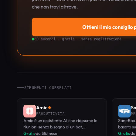
che non trovi altrove.
Ottieni il mio consiglio
60 secondi · gratis · senza registrazione
STRUMENTI CORRELATI
Amie
S
◆
PRODUTTIVITÀ
PR
Amie è un assistente AI che riassume le
SaneBox 
riunioni senza bisogno di un bot,
basato su 
trasformando le conversazioni in attività
Gratis
·
da $8/mese
indesidera
Gratis
·
da