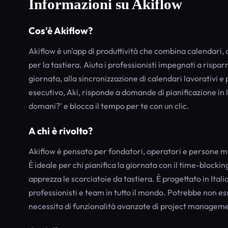
Informazioni su Akiflow
Cos'è Akiflow?
Akiflow è un'app di produttività che combina calendari, a
per la tastiera. Aiuta i professionisti impegnati a risp
giornata, alla sincronizzazione di calendari lavorativi e 
esecutivo, Aki, risponde a domande di pianificazione i
domani?' e blocca il tempo per te con un clic.
A chi è rivolto?
Akiflow è pensato per fondatori, operatori e persone mo
È ideale per chi pianifica la giornata con il time-blockin
apprezza le scorciatoie da tastiera. È progettato in Ita
professionisti e team in tutto il mondo. Potrebbe non es
necessita di funzionalità avanzate di project managem