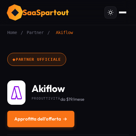
SaaSpartout
Home
/
Partner
/
Akiflow
◆
PARTNER UFFICIALE
Akiflow
PRODUTTIVITÀ
da $19/mese
Approfitta dell’offerta
→