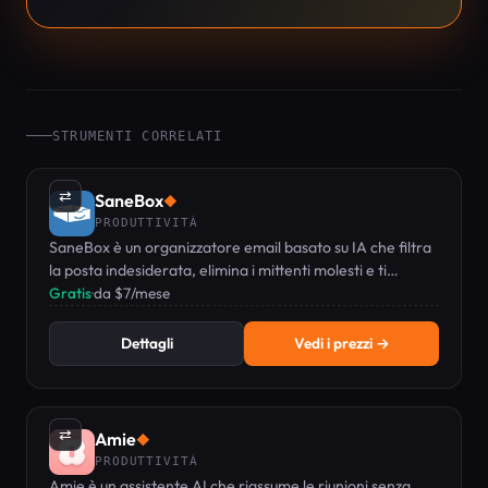
STRUMENTI CORRELATI
⇄
SaneBox
◆
PRODUTTIVITÀ
SaneBox è un organizzatore email basato su IA che filtra
la posta indesiderata, elimina i mittenti molesti e ti
ricorda di dare seguito ai messaggi importanti.
Gratis
·
da $7/mese
Dettagli
Vedi i prezzi →
⇄
Amie
◆
PRODUTTIVITÀ
Amie è un assistente AI che riassume le riunioni senza