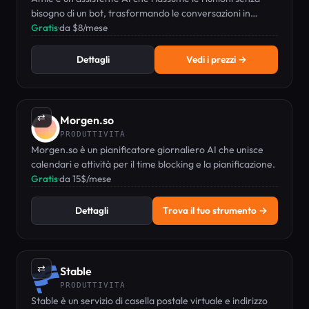
bisogno di un bot, trasformando le conversazioni in
attività da svolgere, con calendario e gestione delle
Gratis
·
da $8/mese
attività integrate.
Dettagli
Vedi i prezzi →
⇄
Morgen.so
PRODUTTIVITÀ
Morgen.so è un pianificatore giornaliero AI che unisce
calendari e attività per il time blocking e la pianificazione.
Gratis
·
da 15$/mese
Dettagli
Trova il tuo strumento →
⇄
Stable
PRODUTTIVITÀ
Stable è un servizio di casella postale virtuale e indirizzo