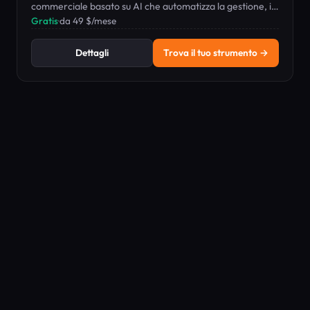
commerciale basato su AI che automatizza la gestione, i
riepiloghi e l'inoltro della posta.
Gratis
·
da 49 $/mese
Dettagli
Trova il tuo strumento →