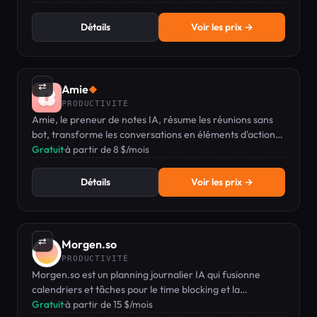
Détails
Voir les prix →
⇄
Amie
◆
PRODUCTIVITÉ
Amie, le preneur de notes IA, résume les réunions sans
bot, transforme les conversations en éléments d'action,
et intègre la gestion du calendrier et des tâches.
Gratuit
·
à partir de 8 $/mois
Détails
Voir les prix →
⇄
Morgen.so
PRODUCTIVITÉ
Morgen.so est un planning journalier IA qui fusionne
calendriers et tâches pour le time blocking et la
planification.
Gratuit
·
à partir de 15 $/mois