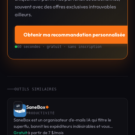
souvent avec des offres exclusives introuvables
ailleurs.
Obtenir ma recommandation personnalisée
→
60 secondes · gratuit · sans inscription
OUTILS SIMILAIRES
⇄
SaneBox
◆
PRODUCTIVITÉ
SaneBox est un organisateur d'e-mails IA qui filtre le
superflu, bannit les expéditeurs indésirables et vous
rappelle de faire le suivi.
Gratuit
·
à partir de 7 $/mois