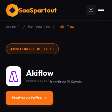
SaaSpartout
Accueil
/
Partenaires
/
Akiflow
◆
PARTENAIRE OFFICIEL
Akiflow
PRODUCTIVITÉ
à partir de 19 $/mois
Profiter de l’offre
→