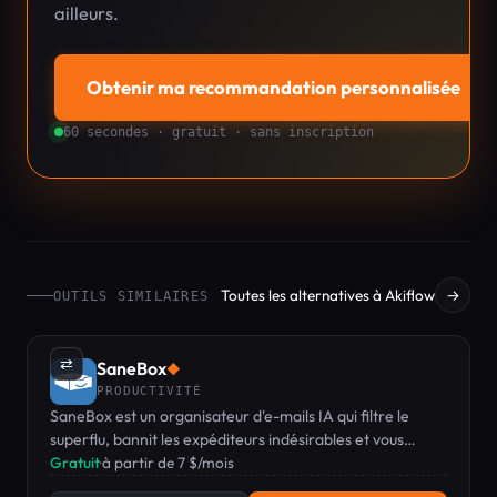
ailleurs.
Obtenir ma recommandation personnalisée
→
60 secondes · gratuit · sans inscription
Toutes les alternatives à Akiflow
→
OUTILS SIMILAIRES
⇄
SaneBox
◆
PRODUCTIVITÉ
SaneBox est un organisateur d'e-mails IA qui filtre le
superflu, bannit les expéditeurs indésirables et vous
rappelle de faire le suivi.
Gratuit
·
à partir de 7 $/mois