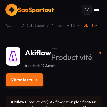
SaaSpartout
Accueil
/
Catalogue
/
Productivité
/
Akiflow
—
Akiflow
◆
Productivité
à partir de 19 $/mois
Visiter le site
→
Akiflow
(Productivité): Akiflow est un planificateur