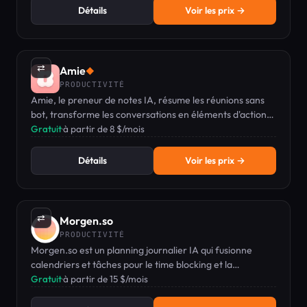
Détails
Voir les prix →
⇄
Amie
◆
PRODUCTIVITÉ
Amie, le preneur de notes IA, résume les réunions sans
bot, transforme les conversations en éléments d'action,
et intègre la gestion du calendrier et des tâches.
Gratuit
·
à partir de 8 $/mois
Détails
Voir les prix →
⇄
Morgen.so
PRODUCTIVITÉ
Morgen.so est un planning journalier IA qui fusionne
calendriers et tâches pour le time blocking et la
planification.
Gratuit
·
à partir de 15 $/mois