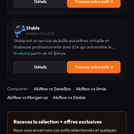
Détails
Trouvez votre outil →
⇄
Stable
PRODUCTIVITÉ
Stable est un service de boîte aux lettres virtuelle et
d'adresse professionnelle doté d'IA qui automatise le
traitement, le résumé et le routage du courrier.
Gratuit
·
à partir de 49 $/mois
Détails
Trouvez votre outil →
Comparer :
Akiflow vs SaneBox
Akiflow vs Amie
Akiflow vs Morgen.so
Akiflow vs Stable
Recevez la sélection + offres exclusives
Nous vous enverrons ces outils sélectionnés et quelques