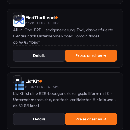
⇄
FindThatLead
◆
MARKETING & SEO
All-in-One-B2B-Leadgenerierung-Tool, das verifizierte
E-Mails nach Unternehmen oder Domain findet,
Kaltakquise-Kampagnen durchführt und Leads zentral
ab 49 €/Monat
verwaltet.
Details
Preise ansehen →
⇄
ListKit
◆
MARKETING & SEO
ListKit ist eine B2B-Leadgenerierungsplattform mit KI-
Unternehmenssuche, dreifach verifizierten E-Mails und
Anreicherung – Pläne ab 82 €/Monat.
ab 82 €/Monat
Details
Preise ansehen →