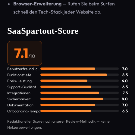
Browser-Erweiterung
— Rufen Sie beim Surfen
schnell den Tech-Stack jeder Website ab.
SaaSpartout-Score
7.1
/10
Benutzerfreundlichkeit
7.0
Funktionstiefe
8.5
Preis-Leistung
6.0
Support-Qualität
6.5
Integrationen
7.5
Skalierbarkeit
8.0
Dokumentation
7.0
Onboarding-Tempo
6.5
Redaktioneller Score nach unserer Review-Methodik — keine
Nutzerbewertungen.