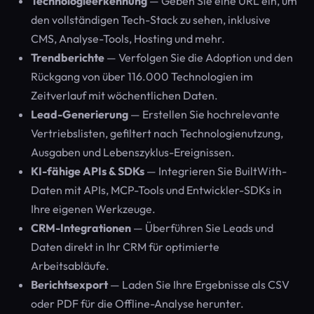
Technologieerkennung
— Geben Sie eine URL ein, um
den vollständigen Tech-Stack zu sehen, inklusive
CMS, Analyse-Tools, Hosting und mehr.
Trendberichte
— Verfolgen Sie die Adoption und den
Rückgang von über 116.000 Technologien im
Zeitverlauf mit wöchentlichen Daten.
Lead-Generierung
— Erstellen Sie hochrelevante
Vertriebslisten, gefiltert nach Technologienutzung,
Ausgaben und Lebenszyklus-Ereignissen.
KI-fähige APIs & SDKs
— Integrieren Sie BuiltWith-
Daten mit APIs, MCP-Tools und Entwickler-SDKs in
Ihre eigenen Werkzeuge.
CRM-Integrationen
— Überführen Sie Leads und
Daten direkt in Ihr CRM für optimierte
Arbeitsabläufe.
Berichtsexport
— Laden Sie Ihre Ergebnisse als CSV
oder PDF für die Offline-Analyse herunter.