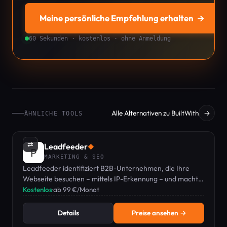
Meine persönliche Empfehlung erhalten
→
60 Sekunden · kostenlos · ohne Anmeldung
Alle Alternativen zu BuiltWith
→
ÄHNLICHE TOOLS
⇄
Leadfeeder
◆
MARKETING & SEO
Leadfeeder identifiziert B2B-Unternehmen, die Ihre
Webseite besuchen – mittels IP-Erkennung – und macht
aus anonymem Traffic eine qualifizierte Sales-Pipeline.
Kostenlos
·
ab 99 €/Monat
Details
Preise ansehen →