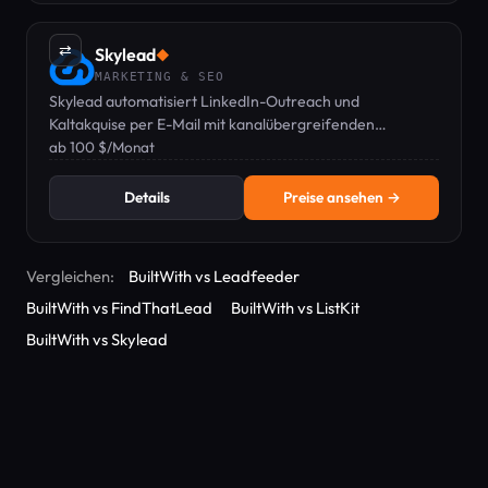
⇄
Skylead
◆
MARKETING & SEO
Skylead automatisiert LinkedIn-Outreach und
Kaltakquise per E-Mail mit kanalübergreifenden
Sequenzen, um schneller mehr Meetings zu buchen.
ab 100 $/Monat
Details
Preise ansehen →
Vergleichen:
BuiltWith vs Leadfeeder
BuiltWith vs FindThatLead
BuiltWith vs ListKit
BuiltWith vs Skylead