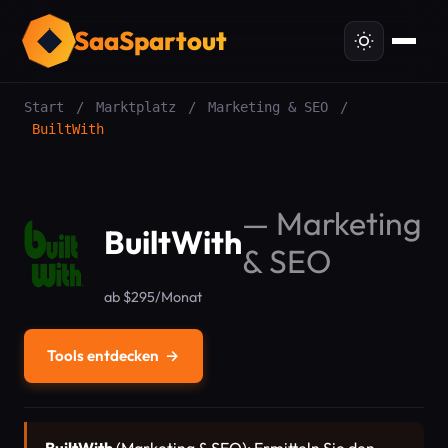
SaaSpartout
Start
/
Marktplatz
/
Marketing & SEO
/
BuiltWith
—
Marketing
BuiltWith
& SEO
ab $295/Monat
Tools entdecken
→