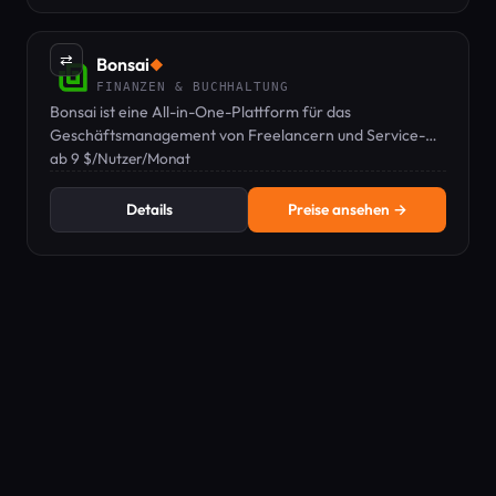
⇄
Bonsai
◆
FINANZEN & BUCHHALTUNG
Bonsai ist eine All-in-One-Plattform für das
Geschäftsmanagement von Freelancern und Service-
Teams – mit CRM, Angeboten, Verträgen,
ab 9 $/Nutzer/Monat
Rechnungsstellung, Zeiterfassung und Spesen.
Details
Preise ansehen →