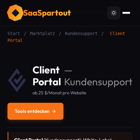
SaaSpartout
Start
/
Marktplatz
/
Kundensupport
/
Client
Portal
Client
—
Portal
Kundensupport
ab 25 $/Monat pro Website
Tools entdecken
→