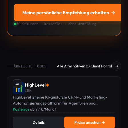
Meine persönliche Empfehlung erhalten
→
60 Sekunden · kostenlos · ohne Anmeldung
Alle Alternativen zu Client Portal
→
ÄHNLICHE TOOLS
⇄
HighLevel
◆
CRM
HighLevel ist eine KI-gestützte CRM- und Marketing-
Automatisierungsplattform für Agenturen und
Unternehmen, ab 97 €/Monat mit 14-tägiger kostenloser
Kostenlos
·
ab 97 €/Monat
Testphase.
Details
Preise ansehen →