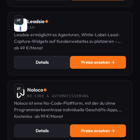
⇄
Leadsie
◆
CRM
Leadsie ermöglicht es Agenturen, White-Label-Lead-
Capture-Widgets auf Kundenwebsites zu platzieren –
ohne Entwicklerzugriff.
ab 49 €/Monat
Details
Preise ansehen →
⇄
Noloco
◆
NO-CODE & AUTOMATISIERUNG
Noloco ist eine No-Code-Plattform, mit der du ohne
Programmierkenntnisse individuelle Geschäfts-Apps,
Kundenportale und Workflows erstellst und
Kostenlos · ab 99 €/Monat
automatisierst.
Details
Preise ansehen →