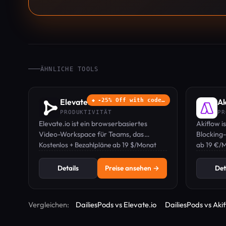
ÄHNLICHE TOOLS
Elevate.io
-25% Off with code…
Ak
◆
PRODUKTIVITÄT
PR
Elevate.io ist ein browserbasiertes
Akiflow i
Video-Workspace für Teams, das
Blocking-
Echtzeit-Zusammenarbeit, KI-
Kostenlos + Bezahlpläne ab 19 $/Monat
Aufgaben
ab 19 €/
Automatik-Untertitel, Text-to-Speech
einer ein
und Cloud-Speicher vereint.
Befehlsle
Details
Preise ansehen →
Det
Vergleichen:
DailiesPods vs Elevate.io
DailiesPods vs Aki