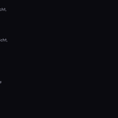
cht,
cht,
s