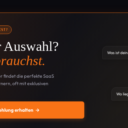
IST?
ur Auswahl?
Was ist dei
rauchst.
r findet die perfekte SaaS
nern, oft mit exklusiven
Wo lie
ehlung erhalten
→