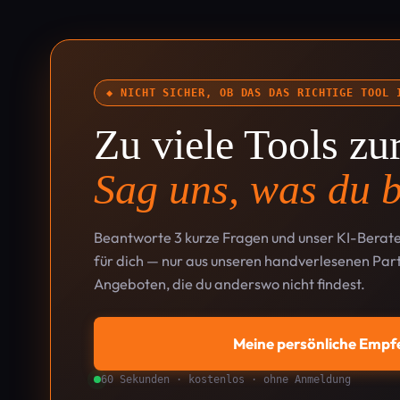
◆ NICHT SICHER, OB DAS DAS RICHTIGE TOOL 
Zu viele Tools z
Sag uns, was du b
Beantworte 3 kurze Fragen und unser KI-Berate
für dich — nur aus unseren handverlesenen Part
Angeboten, die du anderswo nicht findest.
Meine persönliche Empf
60 Sekunden · kostenlos · ohne Anmeldung