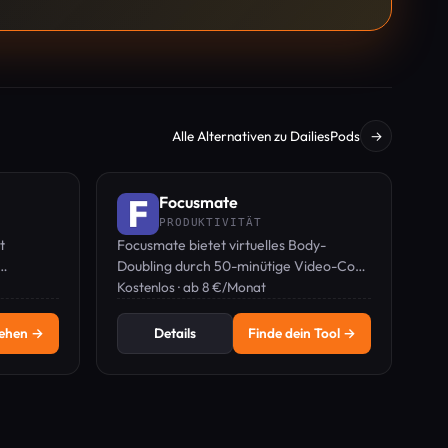
Alle Alternativen zu DailiesPods
→
Focusmate
PRODUKTIVITÄT
t
Focusmate bietet virtuelles Body-
Doubling durch 50-minütige Video-Co-
onspunkte
Working-Sitzungen, um Produktivität
Kostenlos · ab 8 €/Monat
und Verbindlichkeit zu steigern.
sehen →
Details
Finde dein Tool →