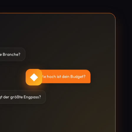
ne Branche?
◆
Wie hoch ist dein Budget?
gt der größte Engpass?