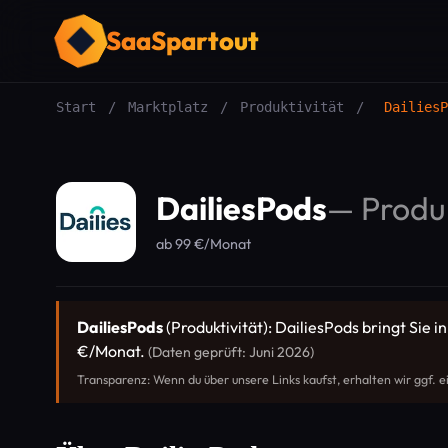
SaaSpartout
Start
/
Marktplatz
/
Produktivität
/
DailiesP
DailiesPods
—
Produk
ab 99 €/Monat
DailiesPods
(Produktivität): DailiesPods bringt Sie i
€/Monat.
(Daten geprüft: Juni 2026)
Transparenz: Wenn du über unsere Links kaufst, erhalten wir ggf. e