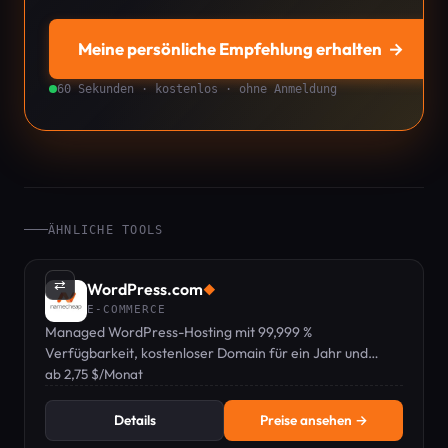
Meine persönliche Empfehlung erhalten
→
60 Sekunden · kostenlos · ohne Anmeldung
ÄHNLICHE TOOLS
⇄
WordPress.com
◆
E-COMMERCE
Managed WordPress-Hosting mit 99,999 %
Verfügbarkeit, kostenloser Domain für ein Jahr und
24/7-Experten-Support, ab 2,75 $/Monat.
ab 2,75 $/Monat
Details
Preise ansehen →