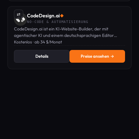
⇄
CodeDesign.ai
◆
NO-CODE & AUTOMATISIERUNG
CodeDesign.ai ist ein KI-Website-Builder, der mit
agentischer KI und einem deutschsprachigen Editor
unternehmensreife Websites erstellt, hostet und
Kostenlos · ab 34 $/Monat
exportiert.
Details
Preise ansehen →