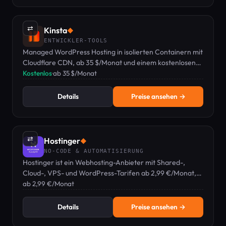
⇄
Kinsta
◆
ENTWICKLER-TOOLS
Managed WordPress Hosting in isolierten Containern mit
Cloudflare CDN, ab 35 $/Monat und einem kostenlosen
ersten Monat.
Kostenlos
·
ab 35 $/Monat
Details
Preise ansehen →
⇄
Hostinger
◆
NO-CODE & AUTOMATISIERUNG
Hostinger ist ein Webhosting-Anbieter mit Shared-,
Cloud-, VPS- und WordPress-Tarifen ab 2,99 €/Monat,
inklusive eigenem hPanel und KI-Tools.
ab 2,99 €/Monat
Details
Preise ansehen →