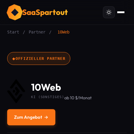
SaaSpartout
Start
/
Partner
/
10Web
◆
OFFIZIELLER PARTNER
10Web
KI (SONSTIGES)
ab 10 $/Monat
Zum Angebot
→