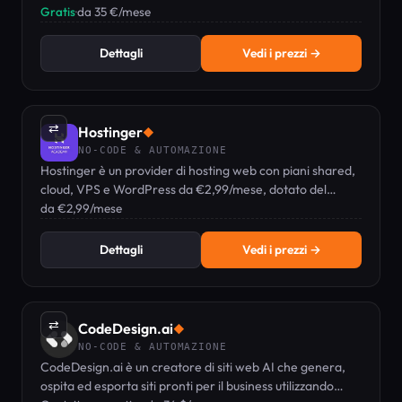
gratuito.
Gratis
·
da 35 €/mese
Dettagli
Vedi i prezzi →
⇄
Hostinger
◆
NO-CODE & AUTOMAZIONE
Hostinger è un provider di hosting web con piani shared,
cloud, VPS e WordPress da €2,99/mese, dotato del
pannello di controllo personalizzato hPanel e strumenti
da €2,99/mese
AI.
Dettagli
Vedi i prezzi →
⇄
CodeDesign.ai
◆
NO-CODE & AUTOMAZIONE
CodeDesign.ai è un creatore di siti web AI che genera,
ospita ed esporta siti pronti per il business utilizzando