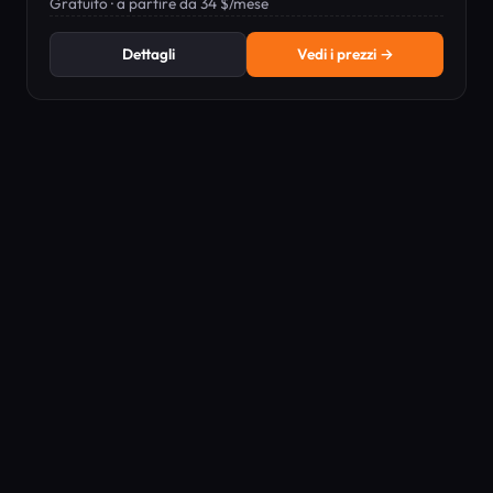
un'IA agentica e un editor in linguaggio semplice.
Gratuito · a partire da 34 $/mese
Dettagli
Vedi i prezzi →