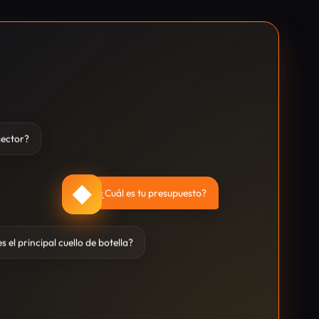
sector?
◆
¿Cuál es tu presupuesto?
s el principal cuello de botella?