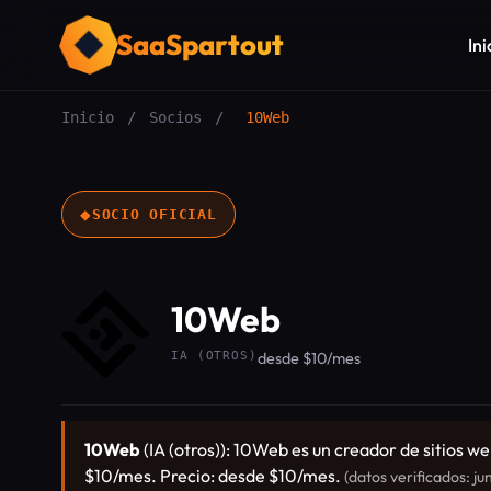
SaaSpartout
Ini
Inicio
/
Socios
/
10Web
◆
SOCIO OFICIAL
10Web
IA (OTROS)
desde $10/mes
10Web
(IA (otros)): 10Web es un creador de sitios w
$10/mes. Precio: desde $10/mes.
(datos verificados: ju