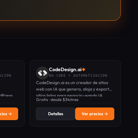
CodeDesign.ai
◆
ACIÓN
NO-CODE Y AUTOMATIZACIÓN
CodeDesign.ai es un creador de sitios
web con IA que genera, aloja y exporta
rdPress
sitios listos para negocio usando IA
Gratis · desde $34/mes
su propio
agéntica y un editor en lenguaje natural.
 IA.
cios →
Detalles
Ver precios →