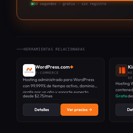
60 segundos · gratis · sin registro
HERRAMIENTAS RELACIONADAS
WordPress.com
Ki
◆
E-COMMERCE
HE
DE
Hosting administrado para WordPress
Hosting 
con 99.999% de tiempo activo, dominio
contened
gratis por un año y soporte experto
desde $2.75/mes
Cloudflar
Gratis
·
de
24/7, desde $2.75/mes.
mes grati
Detalles
Ver precios →
Det