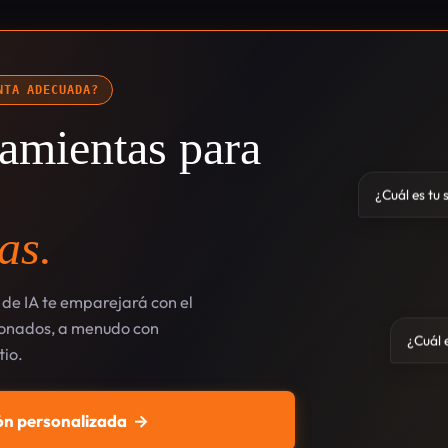
NTA ADECUADA?
amientas para
¿Cuál es tu 
as.
de IA te emparejará con el
cionados, a menudo con
¿Cuál e
tio.
n personalizada
→