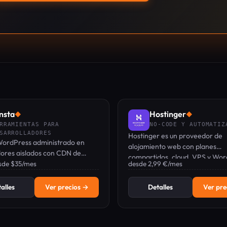
nsta
Hostinger
◆
◆
RRAMIENTAS PARA
NO-CODE Y AUTOMATIZ
SARROLLADORES
Hostinger es un proveedor de
WordPress administrado en
alojamiento web con planes
ores aislados con CDN de
compartidos, cloud, VPS y Wo
e, desde $35/mes y el primer
sde $35/mes
desde 2,99 €/mes
desde 2,99 €/mes, que incluye 
s.
panel hPanel y herramientas de
alles
Ver precios →
Detalles
Ver pre