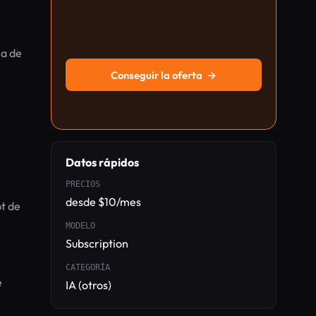
na de
Conseguir la oferta
→
Datos rápidos
PRECIOS
desde $10/mes
t de
MODELO
Subscription
CATEGORÍA
e
IA (otros)