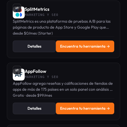
⇄
SplitMetrics
MARKETING Y SEO
SplitMetrics es una plataforma de pruebas A/B para las
páginas de producto de App Store y Google Play que
permite aumentar las tasas de conversión y las
desde $0/mes (Starter)
instalaciones.
Detalles
Encuentra tu herramienta →
⇄
AppFollow
MARKETING Y SEO
AppFollow agrega reseñas y calificaciones de tiendas de
apps de más de 175 países en un solo panel con análisis de
sentimiento por IA y herramientas de ASO.
Gratis · desde $99/mes
Detalles
Encuentra tu herramienta →