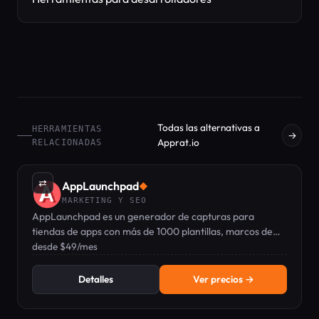
Todas las alternativas a
HERRAMIENTAS
→
Apprat.io
RELACIONADAS
⇄
AppLaunchpad
◆
MARKETING Y SEO
AppLaunchpad es un generador de capturas para
tiendas de apps con más de 1000 plantillas, marcos de
dispositivos y localización para App Store y Google Play.
desde $49/mes
Detalles
Ver precios →