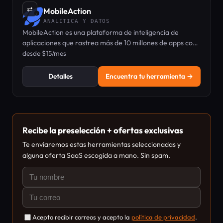
⇄
MobileAction
ANALÍTICA Y DATOS
MobileAction es una plataforma de inteligencia de
aplicaciones que rastrea más de 10 millones de apps con
herramientas ASO, seguimiento de keywords y análisis
desde $15/mes
de anuncios de la competencia.
Detalles
Encuentra tu herramienta →
Recibe la preselección + ofertas exclusivas
Te enviaremos estas herramientas seleccionadas y
alguna oferta SaaS escogida a mano. Sin spam.
Acepto recibir correos y acepto la
política de privacidad
.