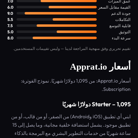
عمق الميزات
7.0
القيمة مقابل السعر
6.0
جودة الدعم
9.0
التكاملات
5.5
قابلية التوسع
7.5
التوثيق
5.0
سرعة البدء
8.0
تقييم تحريري وفق منهجية المراجعة لدينا — وليس تقييمات المستخدمين.
أسعار Apprat.io
أسعار Apprat.io: من 1,095 دولارًا شهريًا. نموذج الفوترة:
Subscription.
Starter – 1,095 دولارًا شهريًا
ابني أي تطبيق (iOS وAndroid) من الصفر، أو من قالب، أو من
تطبيق موجود. يشمل استضافة خلفية مجانية، وما يصل إلى 15
ساعة شهريًا من خدمات التطوير البشري مع البرمجة بالذكاء