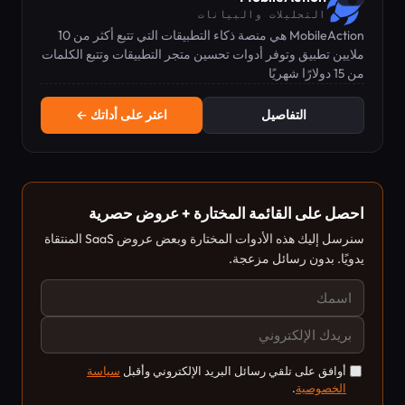
التحليلات والبيانات
MobileAction هي منصة ذكاء التطبيقات التي تتبع أكثر من 10
ملايين تطبيق وتوفر أدوات تحسين متجر التطبيقات وتتبع الكلمات
من 15 دولارًا شهريًا
المفتاحية ورؤى إعلانات المنافسين.
التفاصيل
اعثر على أداتك ←
احصل على القائمة المختارة + عروض حصرية
سنرسل إليك هذه الأدوات المختارة وبعض عروض SaaS المنتقاة
يدويًا. بدون رسائل مزعجة.
أوافق على تلقي رسائل البريد الإلكتروني وأقبل
سياسة
الخصوصية
.