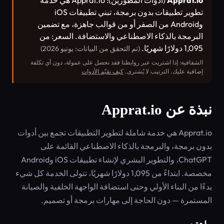
Apprat.io
(أدوات المطورين): Apprat.io هي خدمة
تطوير تطبيقات بدون برمجة، تبني تطبيقات iOS
وAndroid من الصفر أو من قوالب جاهزة، مع تضمين
البرمجة بالذكاء الاصطناعي والاستضافة. السعر: من
1,095 دولارًا شهريًا.
(تم التحقق من البيانات: يونيو 2026)
الشفافية: إذا اشتريت عبر روابطنا فقد نحصل على عمولة، دون أي تكلفة
إضافية عليك. الترتيب لا يُشترى.
كيف نقيّم الأدوات
نبذة عن Apprat.io
Apprat.io هي خدمة شاملة لتطوير التطبيقات تجمع بين أدوات
بدون برمجة، والبرمجة بالذكاء الاصطناعي القائمة على
ChatGPT، والتطوير البشري لإنشاء تطبيقات iOS وAndroid
مخصصة. ابتداءً من 1,095 دولارًا شهريًا، تتولى الخدمة كل شيء
بدءًا من البناء الأولي وحتى استضافة الواجهة الخلفية والصيانة
المستمرة — دون الحاجة إلى مهارات برمجة أو تصميم.