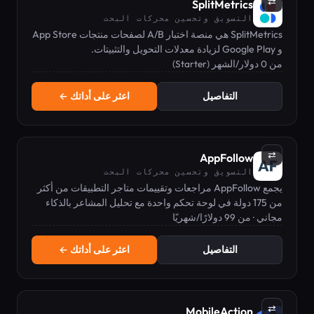
⇄
SplitMetrics
التسويق وتحسين محركات البحث
SplitMetrics هي منصة اختبار A/B لصفحات منتجات App Store
و Google Play لزيادة معدلات التحويل والتثبيتات.
من 0 دولار/الشهر (Starter)
التفاصيل
اعثر على أداتك ←
⇄
AppFollow
التسويق وتحسين محركات البحث
يجمع AppFollow مراجعات وتقييمات متاجر التطبيقات من أكثر
من 175 دولة في لوحة تحكم واحدة مع تحليل المشاعر بالذكاء
مجاني · من 99 دولارًا/شهريًا
الاصطناعي وأدوات تحسين متجر التطبيقات (ASO).
التفاصيل
اعثر على أداتك ←
⇄
MobileAction