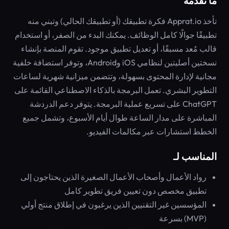
ما تقدمه
تأخذ Apprat.io فكرة تطبيقك (أو تطبيقك الحالي) وتبني منه
تطبيقًا جوالًا كامل الوظائف. يمكنك البدء من الصفر، أو استخدام
قالب مُعد مسبقًا، أو تعديل تطبيق موجود. تقوم المنصة بإنشاء
نسختين أصليتين لنظامي iOS وAndroid، وتوفر استضافة خلفية
مجانية لإدارة المحتوى بسهولة، وتتضمن ميزانية شهرية لساعات
التطوير البشري. تعمل البرمجة بالذكاء الاصطناعي القائمة على
ChatGPT على تسريع عملية البرمجة. يتوفر دعم الدردشة
المباشرة على مدار الساعة طوال أيام الأسبوع، وتشمل جميع
الخطط استشارات عبر مكالمات الفيديو.
المناسب لـ
رواد الأعمال وأصحاب الأعمال الصغيرة الذين يحتاجون إلى
تطبيق مخصص دون تعيين فريق تطوير كامل
المؤسسين غير التقنيين الذين يرغبون في إطلاق منتج أولي
(MVP) بسرعة