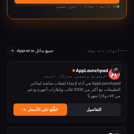
60 ثانية · مجانًا · بدون تسجيل
جميع بدائل Apprat.io
→
أدوات ذات صلة
⇄
AppLaunchpad
◆
التسويق وتحسين محركات البحث
AppLaunchpad هي أداة لإنشاء لقطات شاشة لمتاجر
التطبيقات مع أكثر من 1000 قالب وإطارات أجهزة ودعم
من 49 دولارًا شهريًا
الترجمة لمتاجر App Store وGoogle Play.
التفاصيل
اطّلع على الأسعار ←