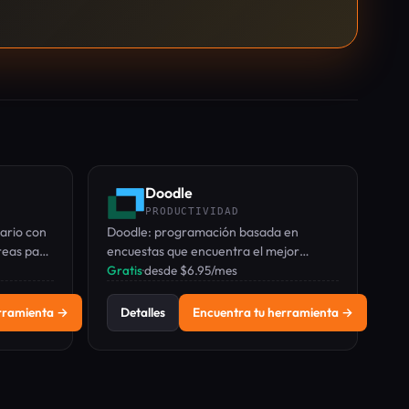
Doodle
PRODUCTIVIDAD
iario con
Doodle: programación basada en
areas para
encuestas que encuentra el mejor
horario de reunión para todos, con
Gratis
·
desde $6.95/mes
conversión automática de zona horaria
y sincronización de calendario.
erramienta →
Detalles
Encuentra tu herramienta →