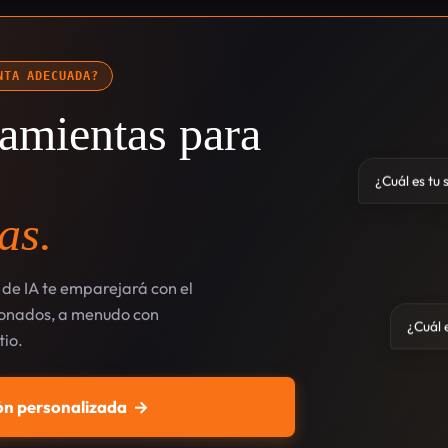
NTA ADECUADA?
amientas para
¿Cuál es tu 
as.
de IA te emparejará con el
cionados, a menudo con
¿Cuál e
tio.
n personalizada
→