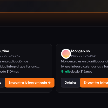
utine
Morgen.so
ODUCTIVIDAD
PRODUCTIVIDAD
s una aplicación de
Morgen.so es un planificador d
idad integral que fusiona
IA que integra calendarios y t
alendario, notas y gestión de
desde $10/mes
bloquear tiempo y programar
Gratis
·
desde $15/mes
s con funciones potenciadas
actividades.
s
Encuentra tu herramienta →
Detalles
Encuentra tu h