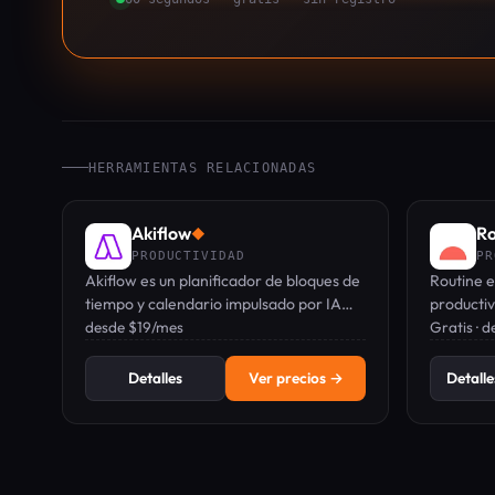
HERRAMIENTAS RELACIONADAS
Akiflow
Ro
◆
PRODUCTIVIDAD
PR
Akiflow es un planificador de bloques de
Routine e
tiempo y calendario impulsado por IA
productiv
que unifica tareas, calendario y bandeja
desde $19/mes
tareas, c
Gratis · 
de entrada en una barra de comandos
proyecto
optimizada para teclado.
por IA.
Detalles
Ver precios →
Detalle