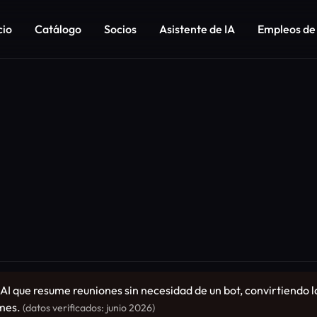
cio
Catálogo
Socios
Asistente de IA
Empleos de
s AI que resume reuniones sin necesidad de un bot, convirtiendo
/mes.
(datos verificados: junio 2026)