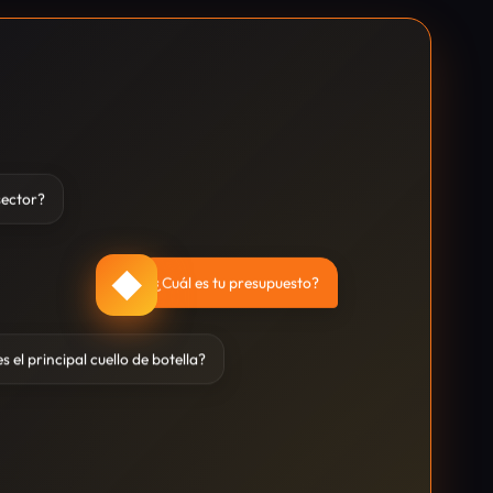
sector?
◆
¿Cuál es tu presupuesto?
s el principal cuello de botella?