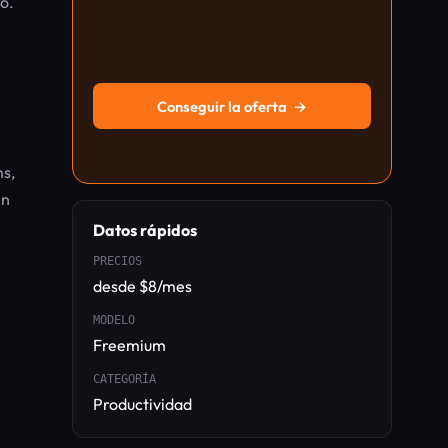
o.
Conseguir la oferta
→
s,
en
Datos rápidos
PRECIOS
desde $8/mes
MODELO
Freemium
CATEGORÍA
Productividad