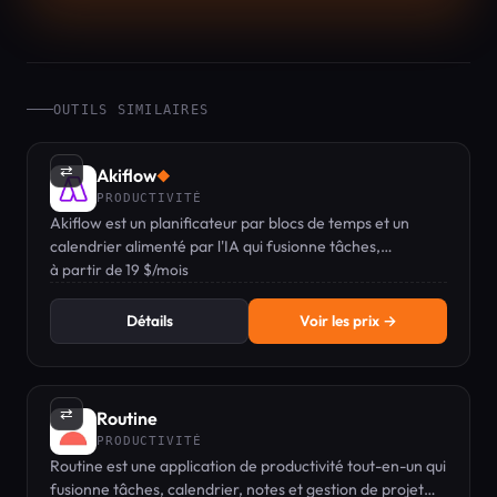
OUTILS SIMILAIRES
⇄
Akiflow
◆
PRODUCTIVITÉ
Akiflow est un planificateur par blocs de temps et un
calendrier alimenté par l'IA qui fusionne tâches,
calendrier et boîte de réception en une seule barre de
à partir de 19 $/mois
commandes pilotée au clavier.
Détails
Voir les prix →
⇄
Routine
PRODUCTIVITÉ
Routine est une application de productivité tout-en-un qui
fusionne tâches, calendrier, notes et gestion de projet