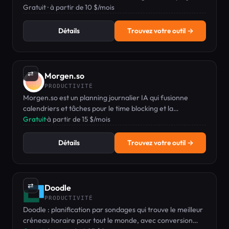
avec des fonctionnalités basées sur l'IA.
Gratuit · à partir de 10 $/mois
Détails
Trouvez votre outil →
⇄
Morgen.so
PRODUCTIVITÉ
Morgen.so est un planning journalier IA qui fusionne
calendriers et tâches pour le time blocking et la
planification.
Gratuit
·
à partir de 15 $/mois
Détails
Trouvez votre outil →
⇄
Doodle
PRODUCTIVITÉ
Doodle : planification par sondages qui trouve le meilleur
créneau horaire pour tout le monde, avec conversion