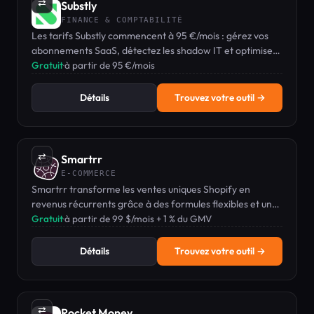
⇄
Substly
FINANCE & COMPTABILITÉ
Les tarifs Substly commencent à 95 €/mois : gérez vos
abonnements SaaS, détectez les shadow IT et optimisez
le coût de vos licences pour les PME.
Gratuit
·
à partir de 95 €/mois
Détails
Trouvez votre outil →
⇄
Smartrr
E-COMMERCE
Smartrr transforme les ventes uniques Shopify en
revenus récurrents grâce à des formules flexibles et un
moteur de fidélité intégré.
Gratuit
·
à partir de 99 $/mois + 1 % du GMV
Détails
Trouvez votre outil →
⇄
Rocket Money