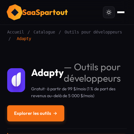
SaaSpartout
Accueil
/
Catalogue
/
Outils pour développeurs
/
Adapty
—
Outils pour
Adapty
développeurs
Gratuit · à partir de 99 $/mois (1 % de part des
revenus au-delà de 5 000 $/mois)
Explorer les outils
→