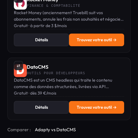
FINANCE & COMPTABILITÉ
Rocket Money (anciennement Truebill) suit vos
abonnements, annule les frais non souhaités et négocie
vos factures pour vous faire économiser de l'argent.
Gratuit · à partir de 3 $/mois
Détails
Trouvez votre outil →
⇄
DatoCMS
OUTILS POUR DÉVELOPPEURS
DatoCMS est un CMS headless qui traite le contenu
comme des données structurées, livrées via API
GraphQL/REST à n'importe quel frontend.
Gratuit · dès 39 €/mois
Détails
Trouvez votre outil →
Comparer :
Adapty vs DatoCMS