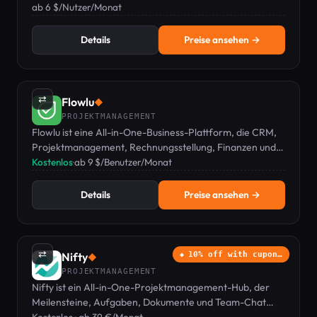
Boards.
ab 6 $/Nutzer/Monat
Details
Preise ansehen →
⇄
Flowlu
◆
PROJEKTMANAGEMENT
Flowlu ist eine All-in-One-Business-Plattform, die CRM,
Projektmanagement, Rechnungsstellung, Finanzen und
eine Wissensdatenbank vereint.
Kostenlos
·
ab 9 $/Benutzer/Monat
Details
Preise ansehen →
⇄
Nifty
10% off with cupon…
◆
PROJEKTMANAGEMENT
Nifty ist ein All-in-One-Projektmanagement-Hub, der
Meilensteine, Aufgaben, Dokumente und Team-Chat