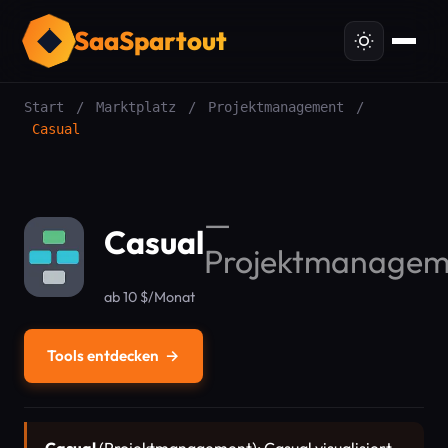
SaaSpartout
Start
/
Marktplatz
/
Projektmanagement
/
Casual
—
Casual
Projektmanagem
ab 10 $/Monat
Tools entdecken
→