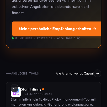
aus unseren handverlesenen Partnern, oft mit
exklusiven Angeboten, die du anderswo nicht
findest.
Meine persönliche Empfehlung erhalten
→
60 Sekunden · kostenlos · ohne Anmeldung
Alle Alternativen zu Casual
→
ÄHNLICHE TOOLS
⇄
StartInfinity
◆
PROJEKTMANAGEMENT
StartInfinity ist ein flexibles Projektmanagement-Tool mit
mehreren Ansichten, KI-Generierung und anpassbaren