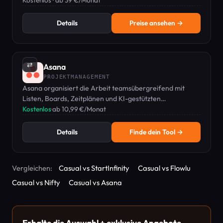
kombiniert, um mehrere Tools zu ersetzen.
Kostenlos · ab 39 €/Monat
Details
Preise ansehen →
⇄
Asana
PROJEKTMANAGEMENT
Asana organisiert die Arbeit teamsübergreifend mit
Listen, Boards, Zeitplänen und KI-gestützten
Automatisierungen.
Kostenlos
·
ab 10,99 €/Monat
Details
Finde dein Tool →
Vergleichen:
Casual vs StartInfinity
Casual vs Flowlu
Casual vs Nifty
Casual vs Asana
Erhalte die Auswahl + exklusive Angebote