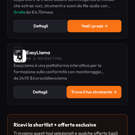
che estrae voci, strumenti e suoni da file audio con
elevata precisione.
Gratis
·
da €6,75/mese
Dettagli
Vedi i prezzi →
⇄
EasyLlama
HR & RECRUITING
EasyLlama è una piattaforma interattiva per la
formazione sulla conformità con monitoraggio
automatizzato, corsi specifici per stato e strumenti basati
da 24,95 $/corso/allievo/anno
sull'intelligenza artificiale per i team HR.
Dettagli
Trova il tuo strumento →
Ricevi la shortlist + offerte esclusive
Ti inviamo questi tool selezionati e qualche offerta SaaS