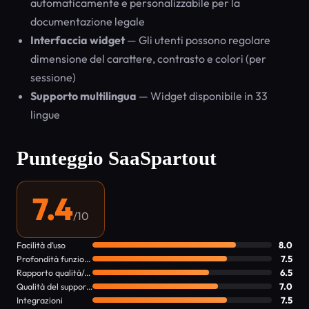
automaticamente e personalizzabile per la
documentazione legale
Interfaccia widget
— Gli utenti possono regolare
dimensione del carattere, contrasto e colori (per
sessione)
Supporto multilingua
— Widget disponibile in 33
lingue
Punteggio SaaSpartout
7.4
/10
Facilità d’uso
8.0
Profondità funzionalità
7.5
Rapporto qualità/prezzo
6.5
Qualità del supporto
7.0
Integrazioni
7.5