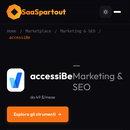
SaaSpartout
Home
/
Marketplace
/
Marketing & SEO
/
accessiBe
—
accessiBe
Marketing &
SEO
da 49 $/mese
Esplora gli strumenti
→