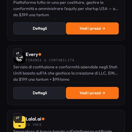
Piattaforma tutto-in-uno per costituire, gestire la
conformità e amministrare l'equity per startup USA — a
partire da una tariffa di costituzione una tantum di $399.
da $399 una tantum
Dettagli
Vedi i prezzi →
⇄
Every
◆
FINANZA & CONTABILITÀ
Servizio di costituzione e conformità aziendale negli Stati
Uniti basato sull'IA che gestisce la creazione di LLC, EIN,
apertura di conti bancari e depositi periodici per startup.
da $199 una tantum + $99/anno
Dettagli
Vedi i prezzi →
⇄
Lalal.ai
◆
IA VOCE
Separatore di tracce basato sull'intelligenza artificiale