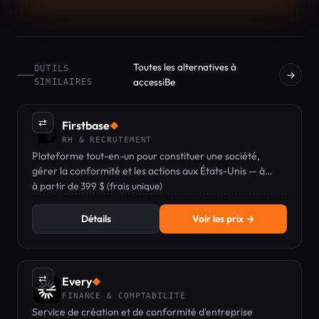
Toutes les alternatives à
OUTILS
→
accessiBe
SIMILAIRES
⇄
Firstbase
◆
RH & RECRUTEMENT
Plateforme tout-en-un pour constituer une société,
gérer la conformité et les actions aux États-Unis — à
partir de 399 $ (frais unique de création).
à partir de 399 $ (frais unique)
Détails
Voir les prix →
⇄
Every
◆
FINANCE & COMPTABILITÉ
Service de création et de conformité d'entreprise