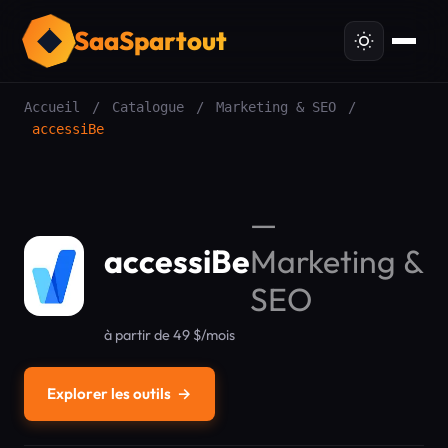
SaaSpartout
Accueil
/
Catalogue
/
Marketing & SEO
/
accessiBe
—
accessiBe
Marketing &
SEO
à partir de 49 $/mois
Explorer les outils
→