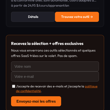
à la conformité avec suivi automatisé, cours adaptés à
chaque État et outils basés sur l'IA pour les équipes RH.
à partir de 24,95 $/cours/apprenant/an
Détails
Trouvez votre outil →
Recevez la sélection + offres exclusives
Nous vous enverrons ces outils sélectionnés et quelques
offres SaaS triées sur le volet. Pas de spam.
J'accepte de recevoir des e-mails et j'accepte la
politique
de confidentialité
.
Envoyez-moi les offres