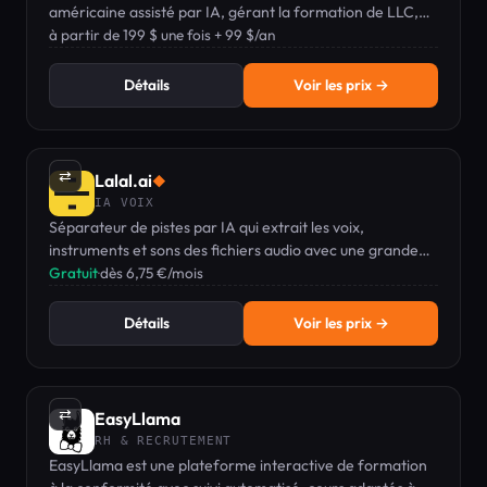
américaine assisté par IA, gérant la formation de LLC,
l'EIN, l'ouverture de compte bancaire et les dépôts
à partir de 199 $ une fois + 99 $/an
obligatoires pour les startups.
Détails
Voir les prix →
⇄
Lalal.ai
◆
IA VOIX
Séparateur de pistes par IA qui extrait les voix,
instruments et sons des fichiers audio avec une grande
précision.
Gratuit
·
dès 6,75 €/mois
Détails
Voir les prix →
⇄
EasyLlama
RH & RECRUTEMENT
EasyLlama est une plateforme interactive de formation