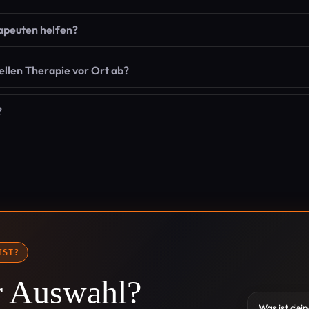
apeuten helfen?
ellen Therapie vor Ort ab?
?
IST?
ur Auswahl?