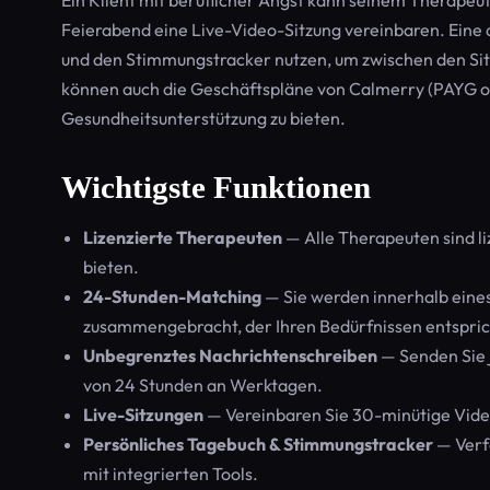
Ein Klient mit beruflicher Angst kann seinem Therape
Feierabend eine Live-Video-Sitzung vereinbaren. Eine 
und den Stimmungstracker nutzen, um zwischen den S
können auch die Geschäftspläne von Calmerry (PAYG od
Gesundheitsunterstützung zu bieten.
Wichtigste Funktionen
Lizenzierte Therapeuten
— Alle Therapeuten sind li
bieten.
24-Stunden-Matching
— Sie werden innerhalb eine
zusammengebracht, der Ihren Bedürfnissen entspric
Unbegrenztes Nachrichtenschreiben
— Senden Sie 
von 24 Stunden an Werktagen.
Live-Sitzungen
— Vereinbaren Sie 30-minütige Vide
Persönliches Tagebuch & Stimmungstracker
— Verfo
mit integrierten Tools.