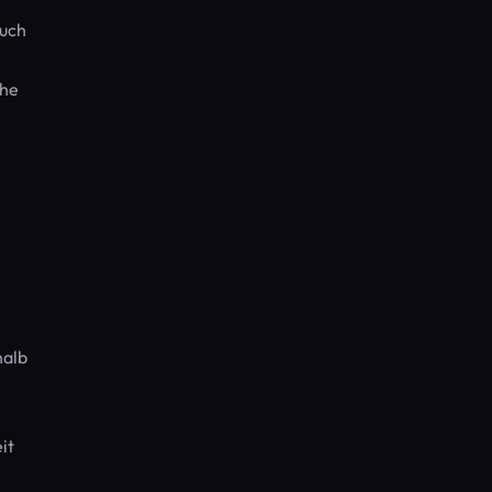
buch
che
halb
it