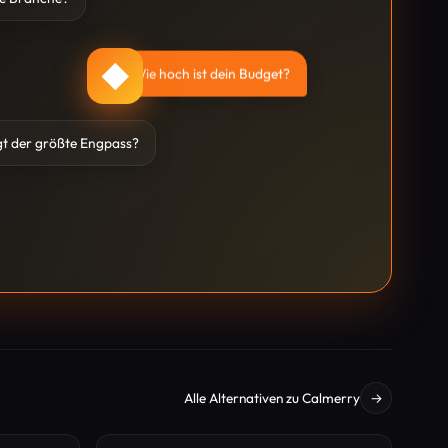
ne Branche?
◆
Wie hoch ist dein Budget?
gt der größte Engpass?
Alle Alternativen zu Calmerry
→