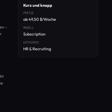
Kurz und knapp
PREISE
ab 49,50 $/Woche
en –
MODELL
r
Subscription
KATEGORIE
HR & Recruiting
cht
ie