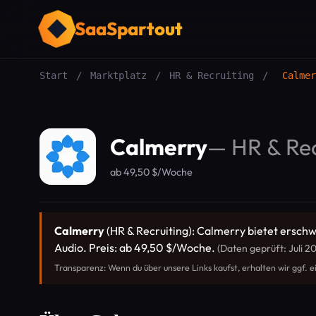
SaaSpartout
Start
/
Marktplatz
/
HR & Recruiting
/
Calmer
Calmerry
—
HR & Rec
ab 49,50 $/Woche
Calmerry
(HR & Recruiting): Calmerry bietet erschw
Audio. Preis: ab 49,50 $/Woche.
(Daten geprüft: Juli 2
Transparenz: Wenn du über unsere Links kaufst, erhalten wir ggf. e