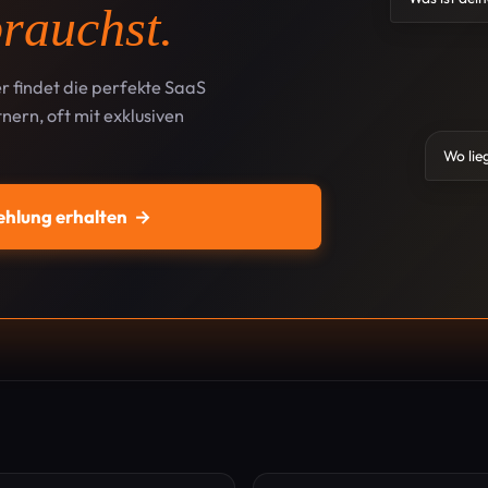
Was ist dei
rauchst.
r findet die perfekte SaaS
nern, oft mit exklusiven
Wo lie
ehlung erhalten
→