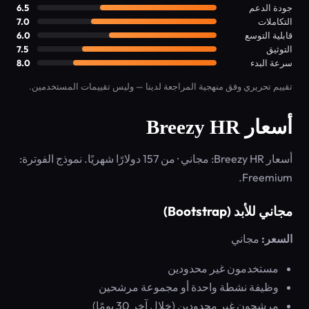
جودة الدعم
6.5
التكاملات
7.0
قابلية التوسع
6.0
التوثيق
7.5
سرعة البدء
8.0
تقييم تحريري وفق منهجية المراجعة لدينا — وليس تقييمات المستخدمين.
أسعار Breezy HR
أسعار Breezy HR: مجاني · من 157 دولارًا شهريًا. نموذج الفوترة:
Freemium.
مجاني للأبد (Bootstrap)
السعر:
مجاني
مستخدمون غير محدودين
وظيفة نشطة واحدة أو مجموعة مرشحين
مرشحون غير محدودين (خلال آخر 30 يومًا)