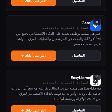
التفاصيل
اعثر على أداتك ←
⇄
Gem
الموارد البشرية والتوظيف
جيم هي منصة توظيف تعتمد على الذكاء الاصطناعي تجمع بين
CRM وATS والبحث عن المرشحين والتحليلات لفرق المواهب.
عرض سعر مخصص
التفاصيل
اعثر على أداتك ←
⇄
EasyLlama
الموارد البشرية والتوظيف
EasyLlama هي منصة تدريب امتثالي تفاعلية مع تتبع آلي، دورات
خاصة بكل ولاية، وأدوات مدعومة بالذكاء الاصطناعي لفرق
من 24.95 دولارًا/دورة/متعلم/سنة
الموارد البشرية.
التفاصيل
اعثر على أداتك ←