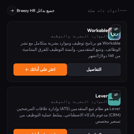
جميع بدائل Breezy HR
→
أدوات ذات صلة
⇄
Workable
الموارد البشرية والتوظيف
Workable هو برنامج توظيف وموارد بشرية متكامل مع نشر
الوظائف، وتتبع المتقدمين، وأتمتة التوظيف للفرق المتنامية.
من 149 دولارًا/شهر
التفاصيل
اعثر على أداتك ←
⇄
Lever
الموارد البشرية والتوظيف
Lever هو نظام تتبع المتقدمين (ATS) وإدارة علاقات المرشحين
(CRM) مدعوم بالذكاء الاصطناعي، يبسّط عملية التوظيف من
تسعير مخصص
المصدر إلى العرض.