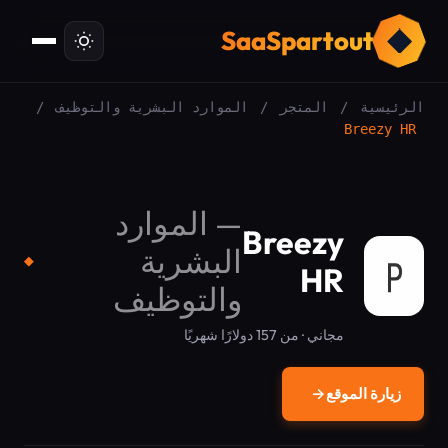
ت
SaaSpartout
الرئيسية
/
المتجر
/
الموارد البشرية والتوظيف
/
Breezy HR
—
الموارد
Breezy
البشرية
◆
HR
والتوظيف
مجاني · من 157 دولارًا شهريًا
زيارة الموقع
→