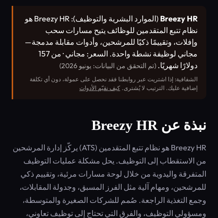
Breezy HR
(الموارد البشرية والتوظيف): Breezy HR هو
نظام تتبع المتقدمين للوظائف يتيح مسارات سحب
وإفلات، وتقييمًا ذكيًا للمرشحين، وأدوات مقابلة مدمجة—
مجاني لوظيفة نشطة واحدة. السعر: مجاني · من 157
دولارًا شهريًا.
(تم التحقق من البيانات: يونيو 2026)
الشفافية: إذا اشتريت عبر روابطنا فقد نحصل على عمولة، دون أي تكلفة
إضافية عليك. الترتيب لا يُشترى.
كيف نقيّم الأدوات
نبذة عن Breezy HR
Breezy HR هو نظام تتبع المتقدمين (ATS) يركّز إدارة المرشحين
من الاستقطاب إلى التوظيف. يحل مشكلة عمليات التوظيف
المتفرقة واليدوية من خلال لوحة مسارات مرئية، وتقييم ذكي
للمرشحين، ومهام آلية مثل الفرز المسبق، وجدولة المقابلات،
وجمع التغذية الراجعة. صُمم للشركات الصغيرة والمتوسطة،
ومسؤولي التوظيف، والفرق التي تحتاج إلى توظيف تعاوني،