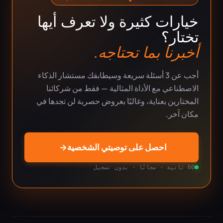
خيارات كثيرة ولا تعرف أيها
تختار؟
أخبرنا بما تحتاجه.
أجب عن 3 أسئلة سريعة وسيطابقك مستشار الذكاء
الاصطناعي مع الأداة المثالية — فقط من شركائنا
المختارين بعناية، وغالبًا بعروض حصرية لن تجدها في
مكان آخر.
احصل على توصيتي الشخصية
→
60 ثانية · مجانًا · بدون تسجيل