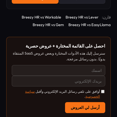
قارن:
Breezy HR vs Lever
Breezy HR vs Workable
Breezy HR vs Gem
Breezy HR vs EasyLlama
احصل على القائمة المختارة + عروض حصرية
سنرسل إليك هذه الأدوات المختارة وبعض عروض SaaS المنتقاة
يدويًا. بدون رسائل مزعجة.
أوافق على تلقي رسائل البريد الإلكتروني وأقبل
سياسة
الخصوصية
.
أرسل لي العروض