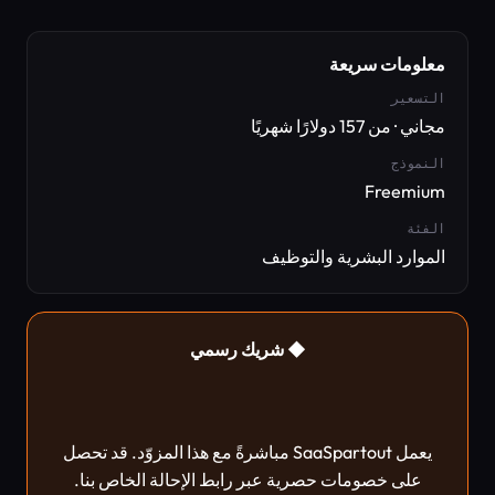
معلومات سريعة
التسعير
مجاني · من 157 دولارًا شهريًا
النموذج
Freemium
الفئة
الموارد البشرية والتوظيف
◆ شريك رسمي
يعمل SaaSpartout مباشرةً مع هذا المزوّد. قد تحصل
على خصومات حصرية عبر رابط الإحالة الخاص بنا.