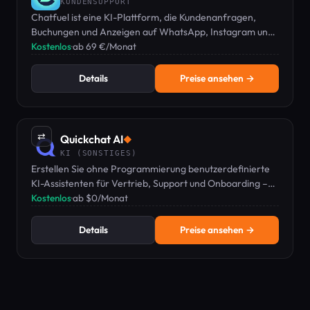
KUNDENSUPPORT
Chatfuel ist eine KI-Plattform, die Kundenanfragen,
Buchungen und Anzeigen auf WhatsApp, Instagram und
Facebook für Dienstleistungsunternehmen automatisiert.
Kostenlos
·
ab 69 €/Monat
Details
Preise ansehen →
⇄
Quickchat AI
◆
KI (SONSTIGES)
Erstellen Sie ohne Programmierung benutzerdefinierte
KI-Assistenten für Vertrieb, Support und Onboarding –
ab $0/Monat.
Kostenlos
·
ab $0/Monat
Details
Preise ansehen →