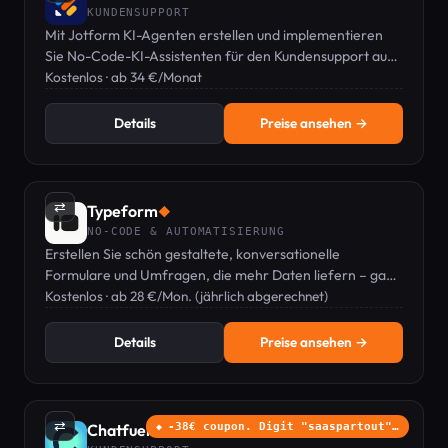
KUNDENSUPPORT
Mit Jotform KI-Agenten erstellen und implementieren
Sie No-Code-KI-Assistenten für den Kundensupport auf
über 7 Kanälen.
Kostenlos · ab 34 €/Monat
Details
Preise ansehen →
⇄
Typeform
◆
NO-CODE & AUTOMATISIERUNG
Erstellen Sie schön gestaltete, konversationelle
Formulare und Umfragen, die mehr Daten liefern – ganz
ohne Programmierkenntnisse.
Kostenlos · ab 28 €/Mon. (jährlich abgerechnet)
Details
Preise ansehen →
⇄
Chatfuel
-38€ coupon. Digit "saaspartout"…
◆