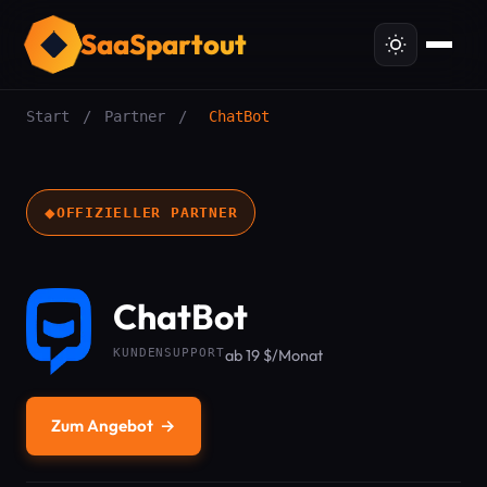
SaaSpartout
Start
/
Partner
/
ChatBot
◆
OFFIZIELLER PARTNER
ChatBot
KUNDENSUPPORT
ab 19 $/Monat
Zum Angebot
→