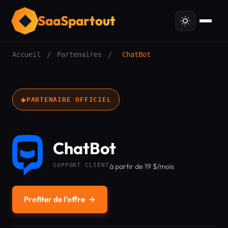
SaaSpartout
Accueil
/
Partenaires
/
ChatBot
◆
PARTENAIRE OFFICIEL
ChatBot
SUPPORT CLIENT
à partir de 19 $/mois
Profiter de l’offre
→