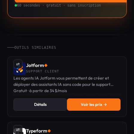
60 secondes · gratuit · sans inscription
OUTILS SIMILAIRES
⇄
Jotform
◆
SUPPORT CLIENT
Les agents IA Jotform vous permettent de créer et
déployer des assistants IA sans code pour le support
client sur plus de 7 canaux.
Gratuit · à partir de 34 $/mois
Détails
Voir les prix →
⇄
Typeform
◆