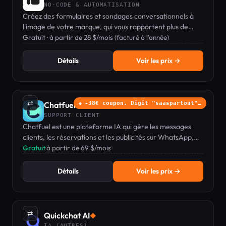
NO-CODE & AUTOMATISATION
Créez des formulaires et sondages conversationnels à
l'image de votre marque, qui vous rapportent plus de
données, plus facilement, sans aucune compétence en
Gratuit · à partir de 28 $/mois (facturé à l'année)
codage.
Détails
Voir les prix →
⇄
Chatfuel
-38€ coupon. Digit "saaspartout"…
◆
SUPPORT CLIENT
Chatfuel est une plateforme IA qui gère les messages
clients, les réservations et les publicités sur WhatsApp,
Instagram et Facebook pour les entreprises de services.
Gratuit
·
à partir de 69 $/mois
Détails
Voir les prix →
⇄
Quickchat AI
◆
IA (AUTRES)