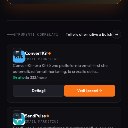
Tutte le alternative a Batch
→
STRUMENTI CORRELATI
⇄
ConvertKit
◆
EMAIL MARKETING
ConvertKit (ora Kit) è una piattaforma email-first che
automatizza l'email marketing, la crescita della
newsletter e la vendita di prodotti digitali per creator.
Gratis
·
da 33$/mese
Dettagli
Vedi i prezzi →
⇄
SendPulse
◆
EMAIL MARKETING