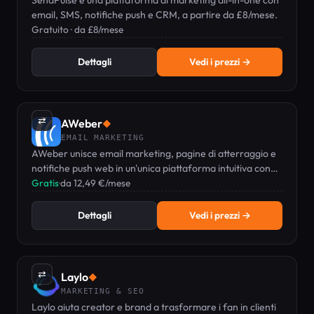
SendPulse è una piattaforma di marketing all-in-one con
email, SMS, notifiche push e CRM, a partire da £8/mese.
Gratuito · da £8/mese
Dettagli
Vedi i prezzi →
⇄
AWeber
◆
EMAIL MARKETING
AWeber unisce email marketing, pagine di atterraggio e
notifiche push web in un'unica piattaforma intuitiva con
supporto 24/7.
Gratis
·
da 12,49 €/mese
Dettagli
Vedi i prezzi →
⇄
Laylo
◆
MARKETING & SEO
Laylo aiuta creator e brand a trasformare i fan in clienti